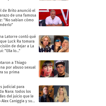
ra de su boda
l de Brito anunció el
razo de una famosa
iz: "No sabían cómo
nderlo"
na Latorre contó qué
 que Luck Ra tomara
ecisión de dejar a La
i: "Ella lo..."
taron a Thiago
na por abuso sexual
ra su prima
s judicial para
a Nara: todos los
les del juicio que le
 Alex Caniggia y sus
imos pasos