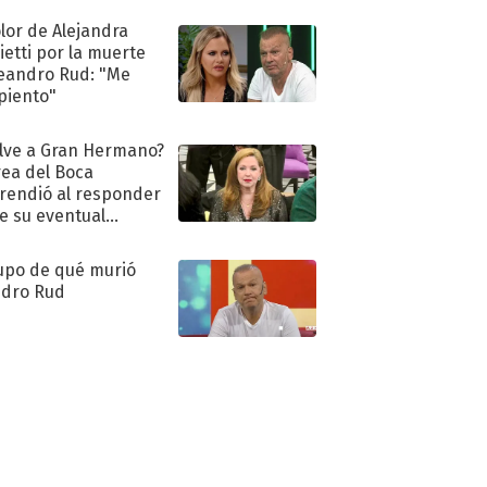
olor de Alejandra
ietti por la muerte
eandro Rud: "Me
piento"
lve a Gran Hermano?
ea del Boca
rendió al responder
e su eventual
eso al reality
upo de qué murió
dro Rud