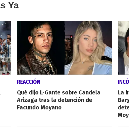
as Ya
REACCIÓN
INC
l
Qué dijo L-Gante sobre Candela
La i
Arizaga tras la detención de
Barg
Facundo Moyano
dete
Moy