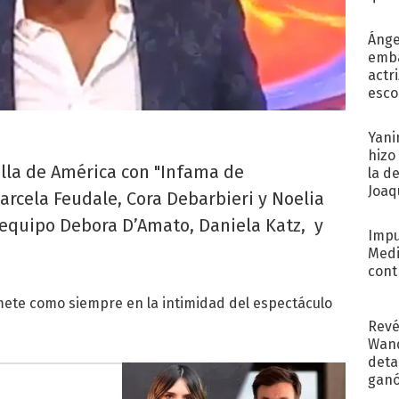
afue
Ánge
emba
actr
esco
Yani
hizo
alla de América con "Infama de
la d
Joaqu
Marcela Feudale, Cora Debarbieri y Noelia
equipo Debora D’Amato, Daniela Katz, y
Impu
Medi
cont
 mete como siempre en la intimidad del espectáculo
Revé
Wand
detal
ganó
próx