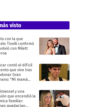
más visto
oto con la que
elo Tinelli confirmó
volvió con Milett
eroa
car contó el difícil
nto que vive tras
ndonar Gran
mano: "Mi mamá
ió..."
 Stoessel y una
sión que encendió la
mica familiar:
nes quedarían