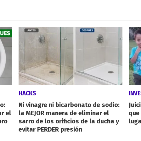
HACKS
INVE
o:
Ni vinagre ni bicarbonato de sodio:
Juic
r el
la MEJOR manera de eliminar el
que 
oro
sarro de los orificios de la ducha y
luga
evitar PERDER presión