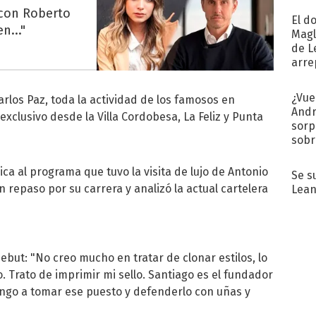
 con Roberto
El d
n..."
Magl
de L
arre
¿Vue
arlos Paz, toda la actividad de los famosos en
Andr
xclusivo desde la Villa Cordobesa, La Feliz y Punta
sorp
sobr
regr
ica al programa que tuvo la visita de lujo de Antonio
Se s
n repaso por su carrera y analizó la actual cartelera
Lean
ebut: "No creo mucho en tratar de clonar estilos, lo
 Trato de imprimir mi sello. Santiago es el fundador
Vengo a tomar ese puesto y defenderlo con uñas y