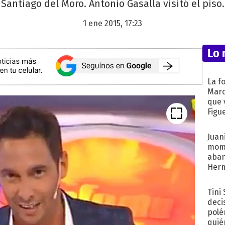
Santiago del Moro. Antonio Gasalla visitó el piso.
1 ene 2015, 17:23
Lo 
La f
Marc
que 
Figu
Juani
mome
aba
Her
recib
Tini
deci
polé
quié