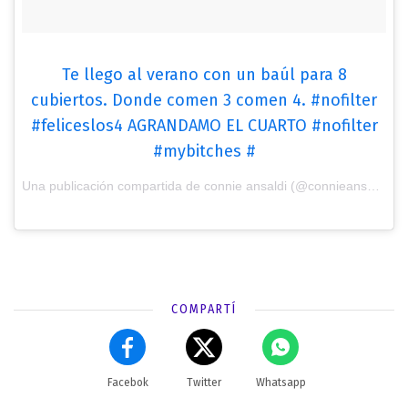
Te llego al verano con un baúl para 8
cubiertos. Donde comen 3 comen 4. #nofilter
#feliceslos4 AGRANDAMO EL CUARTO #nofilter
#mybitches #
Una publicación compartida de connie ansaldi (@connieansaldi) el
COMPARTÍ
Facebok
Twitter
Whatsapp