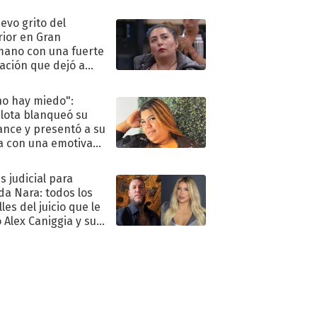
eso al reality
uevo grito del
rior en Gran
ano con una fuerte
ación que dejó a
oya en shock:
idora"
no hay miedo":
lota blanqueó su
nce y presentó a su
a con una emotiva
aración de amor
s judicial para
a Nara: todos los
les del juicio que le
 Alex Caniggia y sus
imos pasos