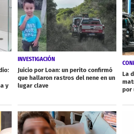
INVESTIGACIÓN
CON
dio:
Juicio por Loan: un perito confirmó
La d
que hallaron rastros del nene en un
mat
ha y
lugar clave
por 