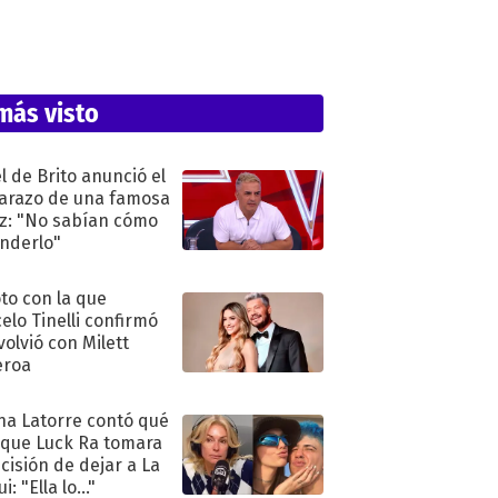
más visto
l de Brito anunció el
razo de una famosa
iz: "No sabían cómo
nderlo"
oto con la que
elo Tinelli confirmó
volvió con Milett
eroa
na Latorre contó qué
 que Luck Ra tomara
ecisión de dejar a La
i: "Ella lo..."