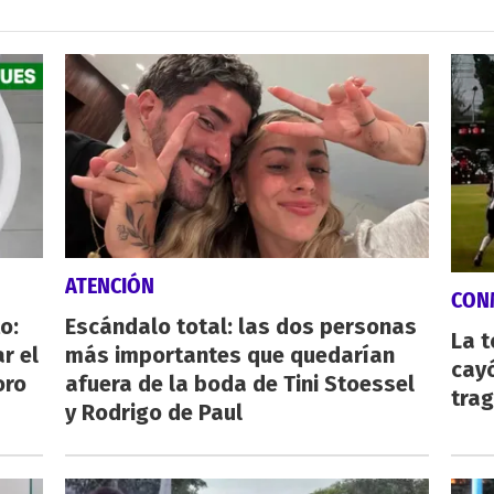
ATENCIÓN
CON
o:
Escándalo total: las dos personas
La 
r el
más importantes que quedarían
cayó
oro
afuera de la boda de Tini Stoessel
tra
y Rodrigo de Paul