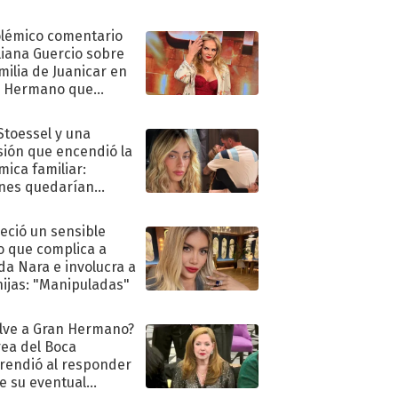
olémico comentario
liana Guercio sobre
amilia de Juanicar en
n Hermano que
tó la furia en redes
 Stoessel y una
sión que encendió la
mica familiar:
nes quedarían
ra de su boda
eció un sensible
o que complica a
a Nara e involucra a
hijas: "Manipuladas"
lve a Gran Hermano?
ea del Boca
rendió al responder
e su eventual