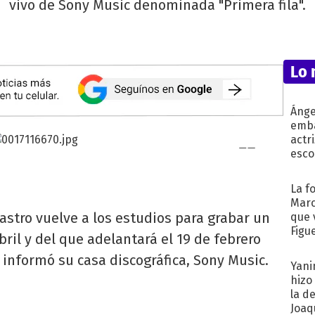
vivo de Sony Music denominada "Primera fila".
Lo 
Ánge
emba
actr
esco
La f
Marc
astro vuelve a los estudios para grabar un
que 
Figu
bril y del que adelantará el 19 de febrero
 informó su casa discográfica, Sony Music.
Yani
hizo
la d
Joaqu