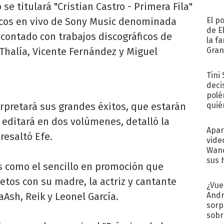
se titulará "Cristian Castro - Primera Fila"
iscos en vivo de Sony Music denominada
El p
de E
 contado con trabajos discográficos de
la f
Thalía, Vicente Fernández y Miguel
Gra
desa
Tini
deci
polé
erpretará sus grandes éxitos, que estarán
quié
afue
 editará en dos volúmenes, detalló la
Apar
resaltó Efe.
vide
Wand
sus 
s como el sencillo en promoción que
tos con su madre, la actriz y cantante
¿Vue
aAsh, Reik y Leonel García.
Andr
sorp
sobr