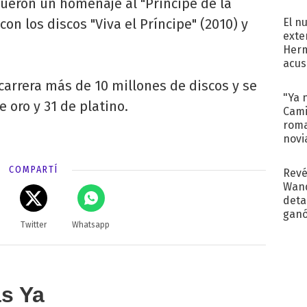
fueron un homenaje al "Príncipe de la
regr
con los discos "Viva el Príncipe" (2010) y
El n
exte
Herm
acus
Pinc
 carrera más de 10 millones de discos y se
"Tra
"Ya 
 oro y 31 de platino.
Cami
roma
novi
decl
COMPARTÍ
Revé
Wand
detal
ganó
Twitter
Whatsapp
próx
as Ya