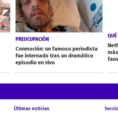
QUÉ 
PREOCUPACIÓN
Netf
Conmoción: un famoso periodista
más 
fue internado tras un dramático
fan
episodio en vivo
Últimas noticias
Secci