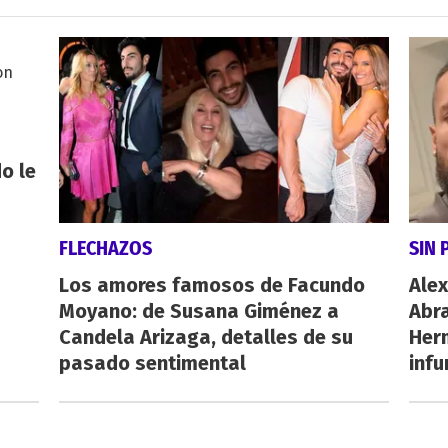
o le
FLECHAZOS
SIN 
Los amores famosos de Facundo
Alex
Moyano: de Susana Giménez a
Abr
Candela Arizaga, detalles de su
Her
pasado sentimental
inf