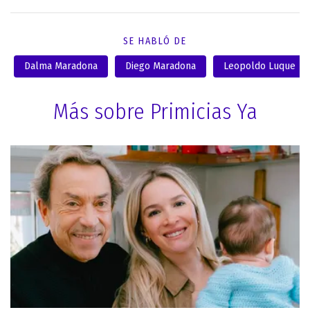
SE HABLÓ DE
Dalma Maradona
Diego Maradona
Leopoldo Luque
Más sobre Primicias Ya