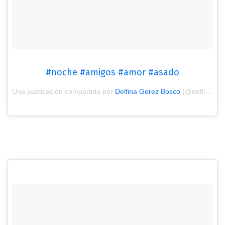
#noche #amigos #amor #asado
Una publicación compartida por
Delfina Gerez Bosco
(@delfinagbosco) el