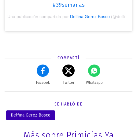
#39semanas
Una publicación compartida por
Delfina Gerez Bosco
(@delfinagbosco) el
COMPARTÍ
Facebok
Twitter
Whatsapp
SE HABLÓ DE
Delfina Gerez Bosco
Más sobre Primicias Ya