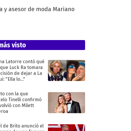
sta y asesor de moda Mariano
más visto
na Latorre contó qué
 que Luck Ra tomara
ecisión de dejar a La
i: "Ella lo..."
oto con la que
elo Tinelli confirmó
volvió con Milett
eroa
l de Brito anunció el