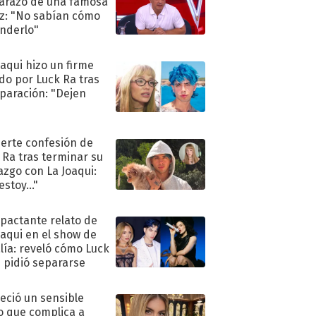
razo de una famosa
iz: "No sabían cómo
nderlo"
oaqui hizo un firme
do por Luck Ra tras
eparación: "Dejen
"
uerte confesión de
 Ra tras terminar su
azgo con La Joaqui:
stoy..."
mpactante relato de
oaqui en el show de
lía: reveló cómo Luck
e pidió separarse
eció un sensible
o que complica a