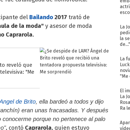
emba
actr
esco
cipante del
Bailando
2017
trató de
aula de la moda"
y asesor de moda
La J
pedi
o Caprarola.
la s
de...
La f
to reveló que
Luck
novi
televisiva: "Me
"Me e
El i
La J
Angel de Brito
, ella bardeó a todos y dijo
Rosa
Ra l
Franchín) eran unas fracasadas. Y después
o conocerme porque no pertenece al palo
Apar
, contó
Caprarola
, quien estuvo
mo"
vide