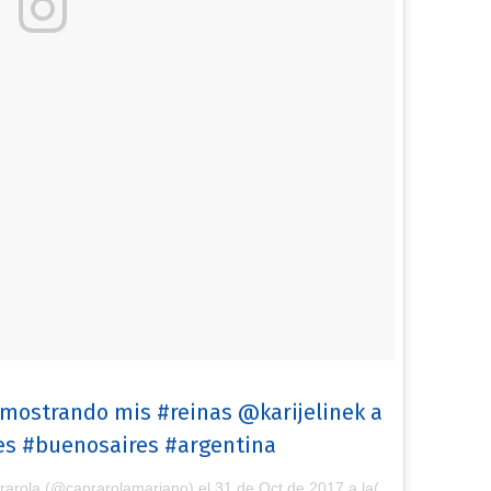
 mostrando mis #reinas @karijelinek a
tes #buenosaires #argentina
rarola (@caprarolamariano) el
31 de Oct de 2017 a la(s) 3:36 PDT