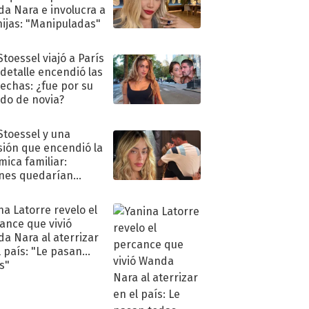
a Nara e involucra a
hijas: "Manipuladas"
Stoessel viajó a París
 detalle encendió las
echas: ¿fue por su
ido de novia?
 Stoessel y una
sión que encendió la
mica familiar:
nes quedarían
ra de su boda
na Latorre revelo el
ance que vivió
a Nara al aterrizar
l país: "Le pasan
s"