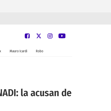
x
Mauro Icardi
Robo
ADI: la acusan de