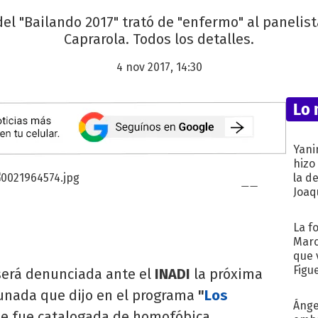
del "Bailando 2017" trató de "enfermo" al paneli
Caprarola. Todos los detalles.
4 nov 2017, 14:30
Lo 
Yani
hizo
la d
Joaqu
La f
Marc
que 
Figu
erá denunciada ante el
INADI
la próxima
unada que dijo en el programa
"
Los
Ánge
e fue catalogada de homofóbica.