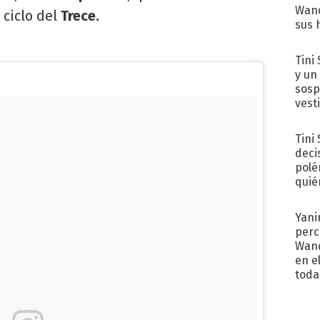
Wand
ciclo del
Trece.
sus 
Tini 
y un
sosp
vest
Tini
deci
polé
quié
afue
Yani
perc
Wand
en e
toda