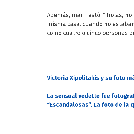
Además, manifestó: “Trolas, no 
misma casa, cuando no estaban 
como cuatro o cinco personas en 
------------------------------------
------------------------------------
Victoria Xipolitakis y su foto m
La sensual vedette fue fotograf
“Escandalosas”. La foto de la 