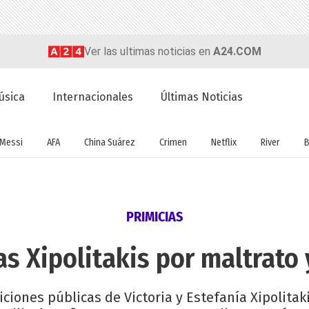
Ver las ultimas noticias en
A24.COM
úsica
Internacionales
Últimas Noticias
Messi
AFA
China Suárez
Crimen
Netflix
River
B
PRIMICIAS
s Xipolitakis por maltrato
ciones públicas de Victoria y Estefanía Xipolit