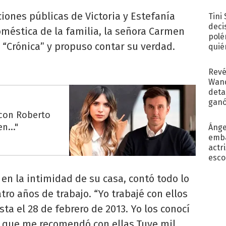
con..
iones públicas de Victoria y Estefanía
Tini
deci
méstica de la familia, la señora Carmen
polé
 “Crónica” y propuso contar su verdad.
quié
afue
Revé
Wand
detal
ganó
próx
 con Roberto
n..."
Ánge
emba
actr
esco
 en la intimidad de su casa, contó todo lo
tro años de trabajo. “Yo trabajé con ellos
ta el 28 de febrero de 2013. Yo los conocí
a, que me recomendó con ellas.Tuve mil