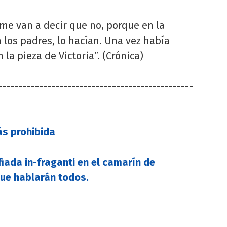
me van a decir que no, porque en la
los padres, lo hacían. Una vez había
la pieza de Victoria”. (Crónica)
------------------------------------------------
ás prohibida
iada in-fraganti en el camarín de
que hablarán todos.