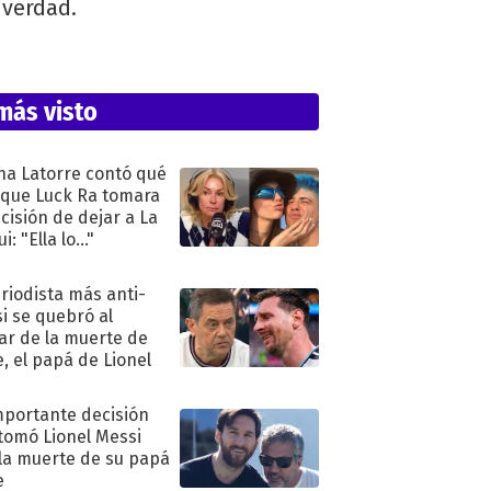
 verdad.
más visto
na Latorre contó qué
 que Luck Ra tomara
ecisión de dejar a La
i: "Ella lo..."
eriodista más anti-
i se quebró al
ar de la muerte de
e, el papá de Lionel
mportante decisión
tomó Lionel Messi
 la muerte de su papá
e