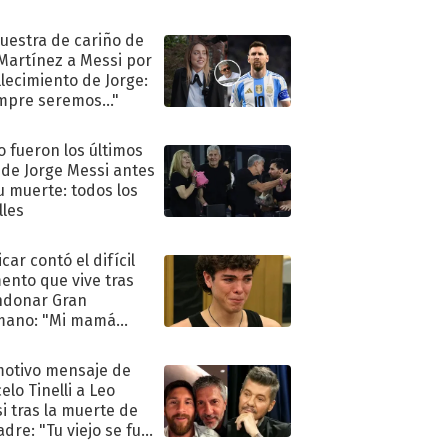
uestra de cariño de
 Martínez a Messi por
allecimiento de Jorge:
mpre seremos..."
 fueron los últimos
 de Jorge Messi antes
u muerte: todos los
lles
car contó el difícil
nto que vive tras
ndonar Gran
mano: "Mi mamá
ió..."
motivo mensaje de
elo Tinelli a Leo
i tras la muerte de
adre: "Tu viejo se fue