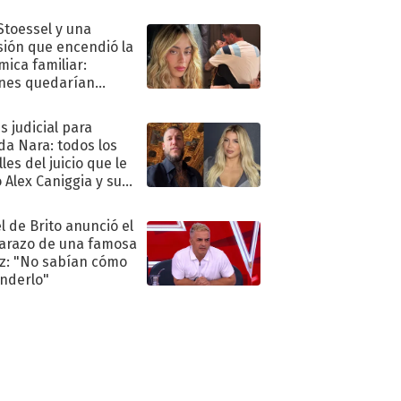
."
 Stoessel y una
sión que encendió la
mica familiar:
nes quedarían
ra de su boda
s judicial para
a Nara: todos los
les del juicio que le
 Alex Caniggia y sus
imos pasos
l de Brito anunció el
razo de una famosa
iz: "No sabían cómo
nderlo"