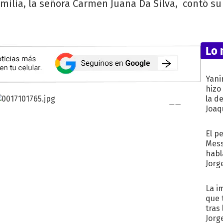
amilia, la señora Carmen Juana Da Silva, contó su
Lo 
Yani
hizo
la d
Joaqu
El p
Mess
habl
Jorg
La i
que 
tras
Jorg