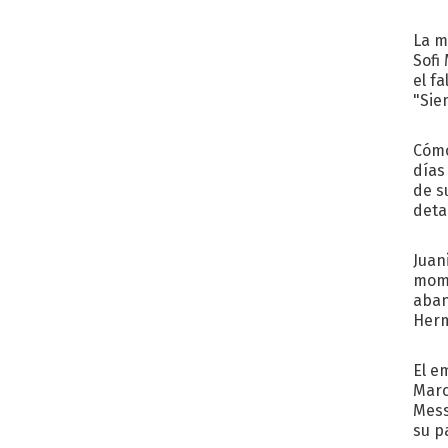
La m
Sofi
el f
"Sie
Cómo
días
de s
deta
Juani
mome
aba
Her
recib
El e
Marc
Mess
su p