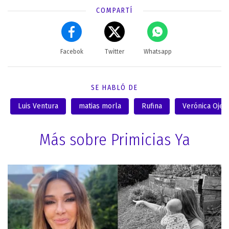
COMPARTÍ
Facebok
Twitter
Whatsapp
SE HABLÓ DE
Luis Ventura
matias morla
Rufina
Verónica Ojed
Más sobre Primicias Ya