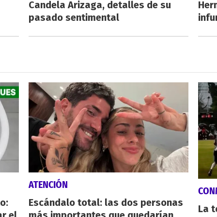
Candela Arizaga, detalles de su
Her
pasado sentimental
inf
ATENCIÓN
CON
o:
Escándalo total: las dos personas
La 
r el
más importantes que quedarían