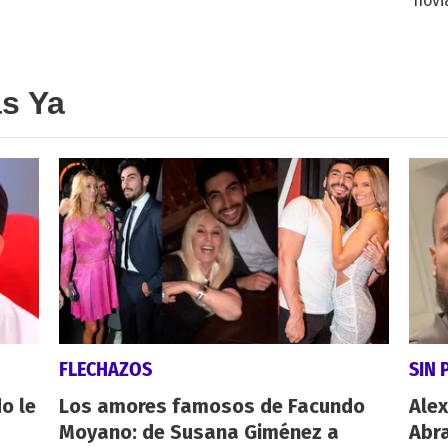
novi
decl
as Ya
FLECHAZOS
SIN 
o le
Los amores famosos de Facundo
Alex
Moyano: de Susana Giménez a
Abr