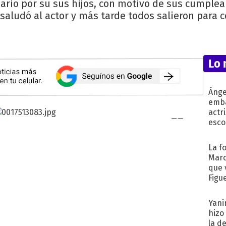
ario por su sus hijos, con motivo de sus cumpleañ
 saludó al actor y más tarde todos salieron para c
Lo 
Ánge
emba
actr
esco
La f
Marc
que 
Figu
Yani
hizo
la d