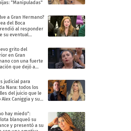
hijas: "Manipuladas"
lve a Gran Hermano?
ea del Boca
rendió al responder
e su eventual
eso al reality
uevo grito del
rior en Gran
ano con una fuerte
ación que dejó a
oya en shock:
idora"
s judicial para
a Nara: todos los
les del juicio que le
 Alex Caniggia y sus
imos pasos
no hay miedo":
lota blanqueó su
nce y presentó a su