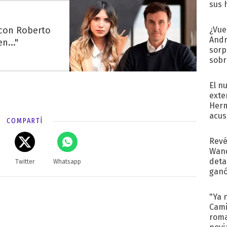
sus 
 con Roberto
¿Vue
Andr
n..."
sorp
sobr
regr
El n
exte
Herm
acus
COMPARTÍ
Pinc
"Tra
Revé
Wand
detal
Twitter
Whatsapp
ganó
próx
"Ya 
Cami
roma