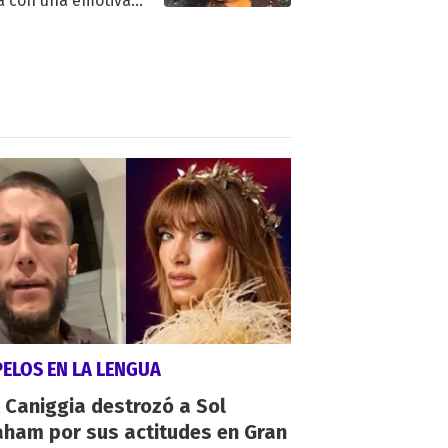
a con una emotiva
aración de amor
PELOS EN LA LENGUA
 Caniggia destrozó a Sol
aham por sus actitudes en Gran