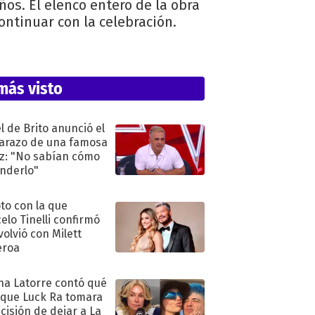
os. El elenco entero de la obra
ontinuar con la celebración.
más visto
l de Brito anunció el
razo de una famosa
iz: "No sabían cómo
nderlo"
oto con la que
elo Tinelli confirmó
volvió con Milett
eroa
na Latorre contó qué
 que Luck Ra tomara
ecisión de dejar a La