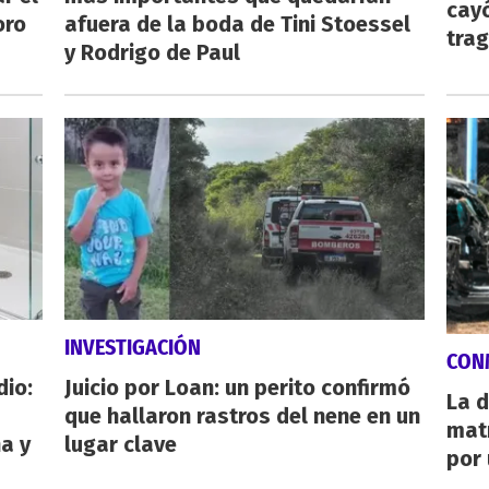
cayó
oro
afuera de la boda de Tini Stoessel
tra
y Rodrigo de Paul
INVESTIGACIÓN
CON
dio:
Juicio por Loan: un perito confirmó
La d
que hallaron rastros del nene en un
mat
ha y
lugar clave
por 