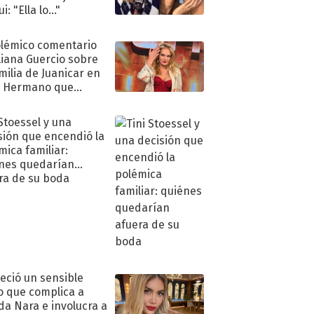
i: "Ella lo..."
olémico comentario
liana Guercio sobre
amilia de Juanicar en
n Hermano que
tó la furia en redes
 Stoessel y una
sión que encendió la
mica familiar:
nes quedarían
ra de su boda
eció un sensible
o que complica a
a Nara e involucra a