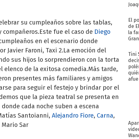
Joaqu
El p
elebrar su cumpleaños sobre las tablas,
de E
y compañeros.Este fue el caso de
Diego
la f
Gra
 cumpleaños en el escenario donde
desa
r Javier Faroni, Taxi 2.La emoción del
Tini
ndo sus hijos lo sorprendieron con la torta
deci
polé
el elenco de la exitosa comedia.Más tarde,
quié
cieron presentes más familiares y amigos
afue
arse para seguir el festejo y brindar por el
demos que la pieza teatral se presenta en
az, donde cada noche suben a escena
Matías Santoianni,
Alejandro Fiore
,
Carna
,
Apar
: Mario Sar
vide
Wand