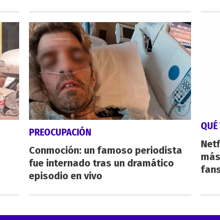
QUÉ 
PREOCUPACIÓN
Netf
Conmoción: un famoso periodista
más 
fue internado tras un dramático
fan
episodio en vivo