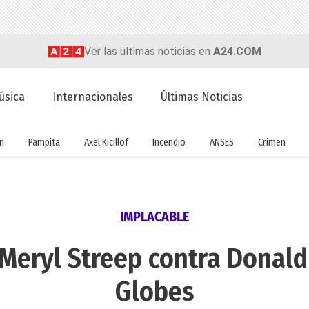
Ver las ultimas noticias en
A24.COM
úsica
Internacionales
Últimas Noticias
ón
Pampita
Axel Kicillof
Incendio
ANSES
Crimen
IMPLACABLE
 Meryl Streep contra Donal
Globes