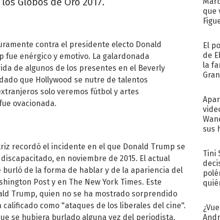
los Globos de Oro 2017.
Marc
que 
Figu
duramente contra el presidente electo Donald
El p
de E
p fue enérgico y emotivo. La galardonada
la f
vida de algunos de los presentes en el Beverly
Gra
rdado que Hollywood se nutre de talentos
desa
extranjeros solo veremos fútbol y artes
Apar
 fue ovacionada.
vide
Wand
sus 
riz recordó el incidente en el que
Donald Trump
se
Tini
 discapacitado, en noviembre de 2015. El actual
deci
burló de la forma de hablar y de la apariencia del
polé
shington Post y en The New York Times. Este
quié
afue
ald Trump, quien no se ha mostrado sorprendido
calificado como "ataques de los liberales del cine".
¿Vue
ue se hubiera burlado alguna vez del periodista.
Andr