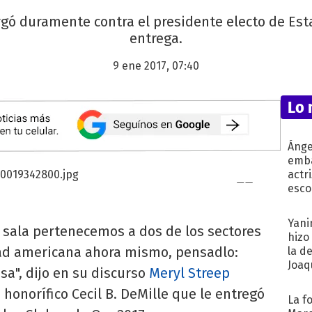
argó duramente contra el presidente electo de E
entrega.
9 ene 2017, 07:40
Lo 
Ánge
emba
actr
esco
Yani
 sala pertenecemos a dos de los sectores
hizo
dad americana ahora mismo, pensadlo:
la d
Joaqu
sa", dijo en su discurso
Meryl Streep
honorífico Cecil B. DeMille que le entregó
La f