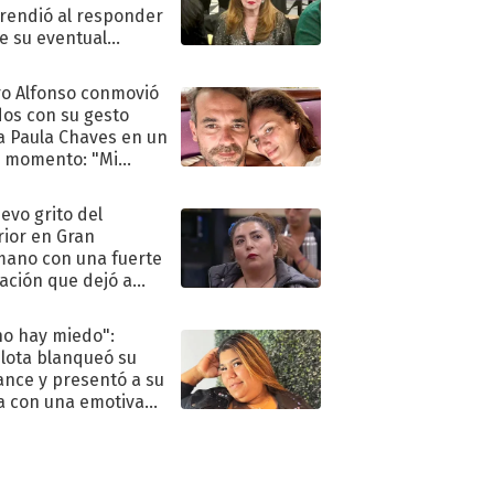
rendió al responder
e su eventual
eso al reality
o Alfonso conmovió
dos con su gesto
a Paula Chaves en un
 momento: "Mi
mpañante
péutico"
uevo grito del
rior en Gran
ano con una fuerte
ación que dejó a
oya en shock:
idora"
no hay miedo":
lota blanqueó su
nce y presentó a su
a con una emotiva
aración de amor