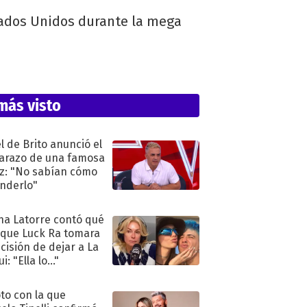
stados Unidos durante la mega
más visto
l de Brito anunció el
razo de una famosa
iz: "No sabían cómo
nderlo"
na Latorre contó qué
 que Luck Ra tomara
ecisión de dejar a La
i: "Ella lo..."
oto con la que