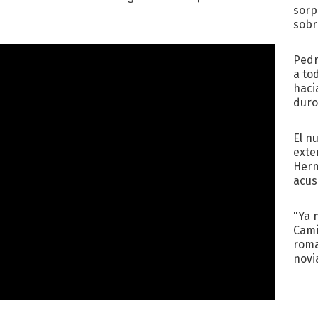
sorp
sobr
regr
Pedr
a to
haci
duro
aco
tera
El n
exte
Herm
acus
Pinc
"Tra
"Ya 
Cami
roma
novi
decl