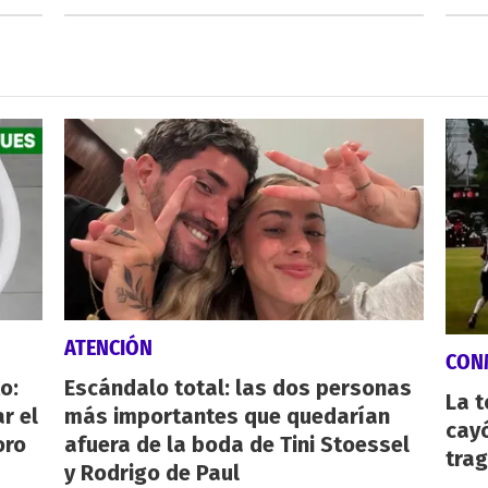
ATENCIÓN
CON
o:
Escándalo total: las dos personas
La 
r el
más importantes que quedarían
cayó
oro
afuera de la boda de Tini Stoessel
tra
y Rodrigo de Paul