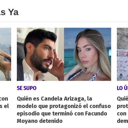
as Ya
SE SUPO
LO Ú
con
Quién es Candela Arizaga, la
Qui
s el
modelo que protagonizó el confuso
pro
episodio que terminó con Facundo
con
Moyano detenido
dem