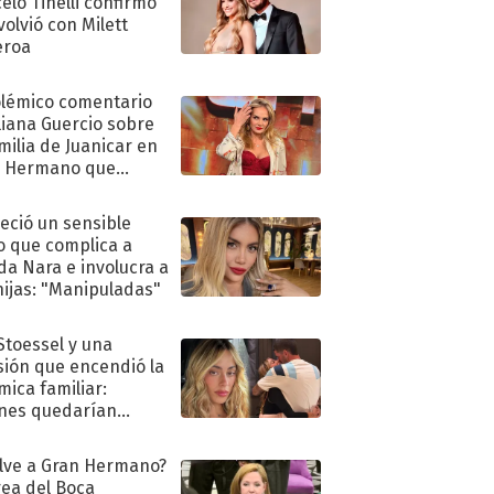
elo Tinelli confirmó
volvió con Milett
eroa
olémico comentario
liana Guercio sobre
amilia de Juanicar en
n Hermano que
tó la furia en redes
eció un sensible
o que complica a
a Nara e involucra a
hijas: "Manipuladas"
 Stoessel y una
sión que encendió la
mica familiar:
nes quedarían
ra de su boda
lve a Gran Hermano?
ea del Boca