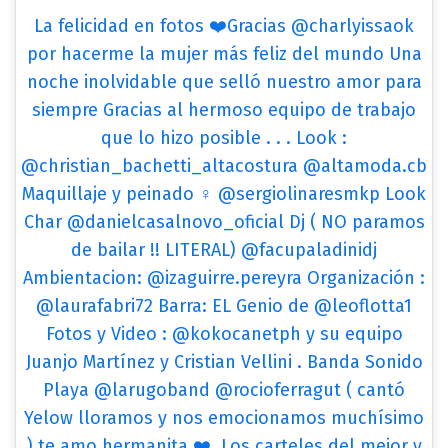
La felicidad en fotos ❤️Gracias @charlyissaok
por hacerme la mujer más feliz del mundo Una
noche inolvidable que selló nuestro amor para
siempre Gracias al hermoso equipo de trabajo
que lo hizo posible . . . Look :
@christian_bachetti_altacostura @altamoda.cb
Maquillaje y peinado ♀️ @sergiolinaresmkp Look
Char @danielcasalnovo_oficial Dj ( NO paramos
de bailar !! LITERAL) @facupaladinidj
Ambientacion: @izaguirre.pereyra Organización :
@laurafabri72 Barra: EL Genio de @leoflotta1
Fotos y Video : @kokocanetph y su equipo
Juanjo Martínez y Cristian Vellini . Banda Sonido
Playa @larugoband @rocioferragut ( cantó
Yelow lloramos y nos emocionamos muchísimo
) te amo hermanita ❤️. Los carteles del mejor y