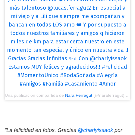
más talentoso @lucas.ferragut2 En especial a
mi viejo y a Lili que siempre me acompañan y
bancan en todas LOS amo ❤️ Y por supuesto a
todos nuestros familiares y amigos q hicieron
miles de km para estar cerca nuestro en este
momento tan especial y único en nuestra vida !!
Gracias Gracias Infinitas ✨⭐️ Con @charlyissaok
Estamos MUY felices y agradecidos!!! #Felicidad
#MomentoUnico #BodaSoñada #Alegría
#Amigos #Familia #Casamiento #Amor
Una publicación compartida de
Nara Ferragut
(@naraferragut) el
25
"La felicidad en fotos. Gracias
@charlyissaok
por