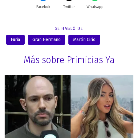
Facebok
Twitter
Whatsapp
SE HABLÓ DE
Furia
Gran Hermano
Martín Cirio
Más sobre Primicias Ya