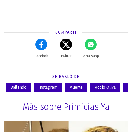
COMPARTÍ
Facebok
Twitter
Whatsapp
SE HABLÓ DE
Bailando
Instagram
Muerte
Rocío Oliva
Di
Más sobre Primicias Ya