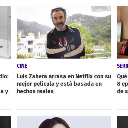
CINE
SERI
dio:
Luis Zahera arrasa en Netflix con su
Qué 
mejor película y está basada en
8 ep
ha y
hechos reales
de 