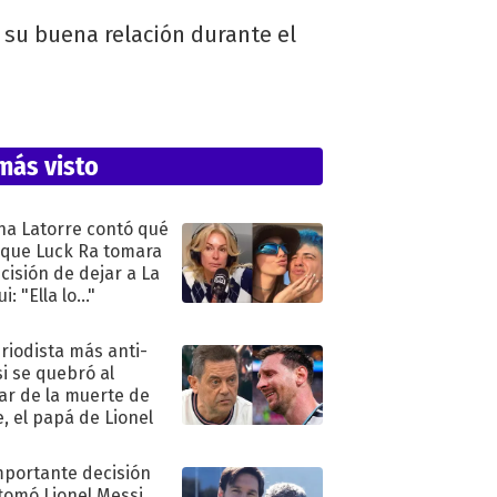
n su buena relación durante el
más visto
na Latorre contó qué
 que Luck Ra tomara
ecisión de dejar a La
i: "Ella lo..."
eriodista más anti-
i se quebró al
ar de la muerte de
e, el papá de Lionel
mportante decisión
tomó Lionel Messi