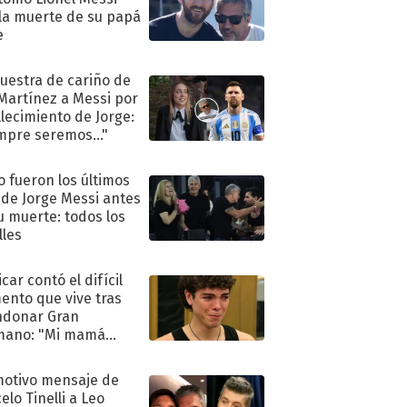
 la muerte de su papá
e
uestra de cariño de
 Martínez a Messi por
allecimiento de Jorge:
mpre seremos..."
 fueron los últimos
 de Jorge Messi antes
u muerte: todos los
lles
car contó el difícil
nto que vive tras
ndonar Gran
mano: "Mi mamá
ió..."
motivo mensaje de
elo Tinelli a Leo