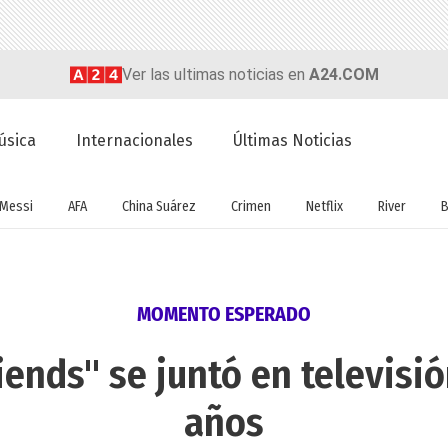
Ver las ultimas noticias en
A24.COM
úsica
Internacionales
Últimas Noticias
Messi
AFA
China Suárez
Crimen
Netflix
River
B
MOMENTO ESPERADO
riends" se juntó en televisi
años