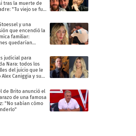
i tras la muerte de
adre: "Tu viejo se fue
."
 Stoessel y una
sión que encendió la
mica familiar:
nes quedarían
ra de su boda
s judicial para
a Nara: todos los
les del juicio que le
 Alex Caniggia y sus
imos pasos
l de Brito anunció el
razo de una famosa
iz: "No sabían cómo
nderlo"