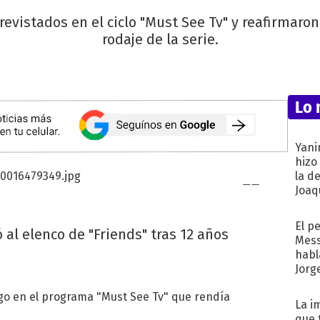
evistados en el ciclo "Must See Tv" y reafirmaro
rodaje de la serie.
Lo 
Yani
hizo
la d
Joaqu
El p
 al elenco de "Friends" tras 12 años
Mess
habl
Jorg
ngo en el programa "Must See Tv" que rendía
La i
que 