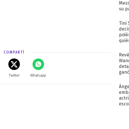
Mess
su p
con..
Tini
deci
polé
quié
afue
COMPARTÍ
Revé
Wand
detal
ganó
Twitter
Whatsapp
próx
Ánge
emba
actr
esco