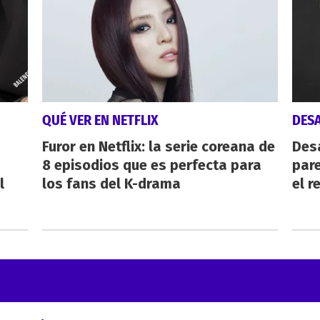
QUÉ VER EN NETFLIX
DES
Furor en Netflix: la serie coreana de
Des
8 episodios que es perfecta para
pare
l
los fans del K-drama
el r