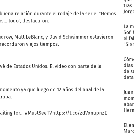
tras
Jorg
buena relación durante el rodaje de la serie: "Hemos
s... todo", destacaron.
La m
Sofi
Kudrow, Matt LeBlanc, y David Schwimmer estuvieron
el f
 recordaron viejos tiempos.
"Sie
Cómo
días
é de Estados Unidos. El video con parte de la
de s
deta
momento ya que luego de 12 años del final de la
Juani
traba.
mome
aba
Her
iting for...
#MustSeeTV
https://t.co/zdVxnupnzE
recib
El e
Marc