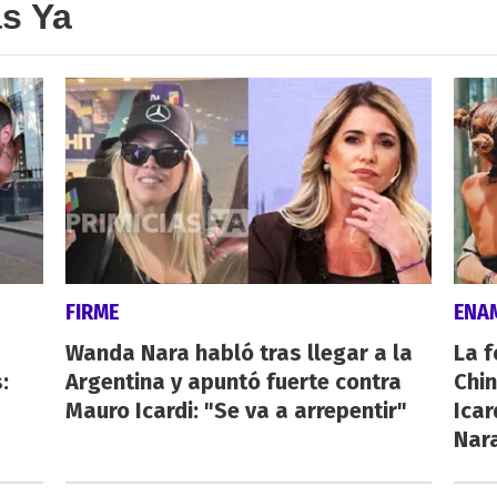
as Ya
FIRME
ENA
Wanda Nara habló tras llegar a la
La f
:
Argentina y apuntó fuerte contra
Chi
Mauro Icardi: "Se va a arrepentir"
Icar
Nar