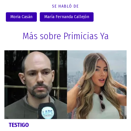
SE HABLÓ DE
Moria Casán
María Fernanda Callejón
Más sobre Primicias Ya
TESTIGO