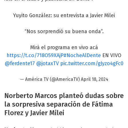
Yuyito González: su entrevista a Javier Milei
“Nos sorprendió su buena onda”.
Mirá el programa en vivo acá
https://t.co/718O59XAjP
#NocheAlDente
EN VIVO
@ferdente17
@jotaxTV
pic.twitter.com/gJyzo4gFc0
— América TV (@AmericaTV)
April 18, 2024
Norberto Marcos planteó dudas sobre
la sorpresiva separación de Fátima
Florez y Javier Milei