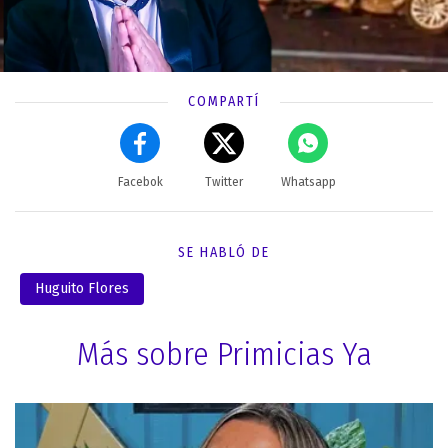
COMPARTÍ
Facebok
Twitter
Whatsapp
SE HABLÓ DE
Huguito Flores
Más sobre Primicias Ya