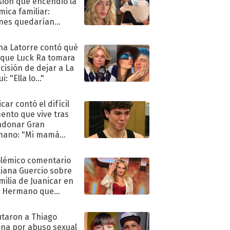
sión que encendió la
mica familiar:
nes quedarían
ra de su boda
na Latorre contó qué
 que Luck Ra tomara
ecisión de dejar a La
i: "Ella lo..."
car contó el difícil
nto que vive tras
ndonar Gran
mano: "Mi mamá
ió..."
olémico comentario
liana Guercio sobre
amilia de Juanicar en
n Hermano que
tó la furia en redes
taron a Thiago
na por abuso sexual