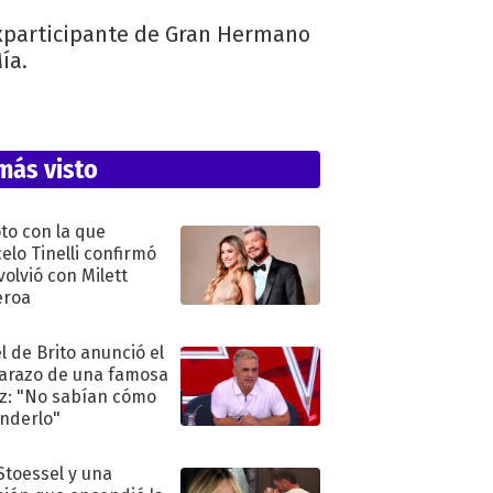
exparticipante de Gran Hermano
ía.
más visto
oto con la que
elo Tinelli confirmó
volvió con Milett
eroa
l de Brito anunció el
razo de una famosa
iz: "No sabían cómo
nderlo"
 Stoessel y una