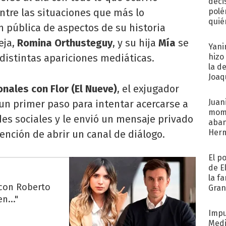
deci
ntre las situaciones que más lo
polé
quié
n pública de aspectos de su historia
afue
eja,
Romina Orthusteguy
, y su hija
Mía
se
Yani
n distintas apariciones mediáticas.
hizo
la d
Joaqu
onales con Flor (El Nueve)
, el exjugador
Juani
r un primer paso para intentar acercarse a
mome
redes sociales y le envió un mensaje privado
aba
Her
ención de abrir un canal de diálogo.
recib
El p
de E
la f
 con Roberto
Gra
desa
n..."
Impu
Medi