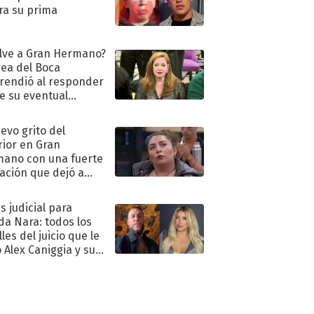
ra su prima
lve a Gran Hermano?
ea del Boca
rendió al responder
e su eventual
eso al reality
uevo grito del
rior en Gran
ano con una fuerte
ación que dejó a
oya en shock:
idora"
s judicial para
a Nara: todos los
les del juicio que le
 Alex Caniggia y sus
imos pasos