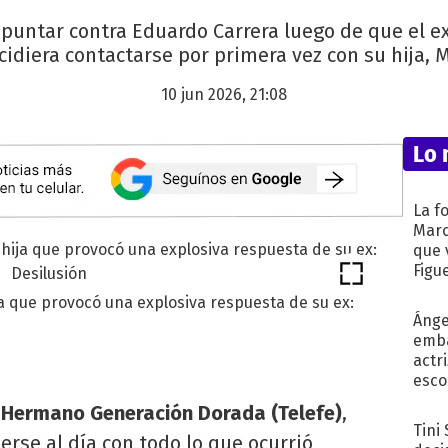
puntar contra Eduardo Carrera luego de que el 
cidiera contactarse por primera vez con su hija, M
10 jun 2026, 21:08
Lo 
La f
Marc
que 
Figu
ja que provocó una explosiva respuesta de su ex:
Ánge
emba
actr
esco
 Hermano Generación Dorada (Telefe)
,
Tini
rse al día con todo lo que ocurrió