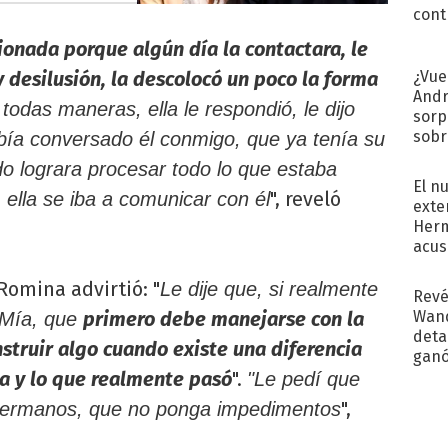
cont
sionada porque algún día la contactara, le
¿Vue
 desilusión, la descolocó un poco la forma
Andr
todas maneras, ella le respondió, le dijo
sorp
sobr
abía conversado él conmigo, que ya tenía su
regr
o lograra procesar todo lo que estaba
El n
", reveló
 ella se iba a comunicar con él
exte
Herm
acus
Pinc
"Tra
Romina advirtió: "
Le dije que, si realmente
Revé
Wand
primero debe manejarse con la
 Mía, que
detal
struir algo cuando existe una diferencia
ganó
próx
ta y lo que realmente pasó
".
"Le pedí que
",
os hermanos, que no ponga impedimentos