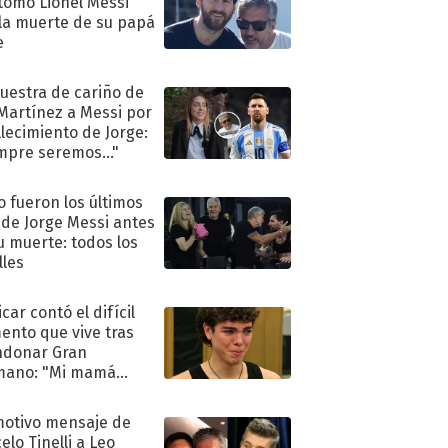
tomó Lionel Messi
 la muerte de su papá
e
uestra de cariño de
 Martínez a Messi por
allecimiento de Jorge:
mpre seremos..."
 fueron los últimos
 de Jorge Messi antes
u muerte: todos los
lles
car contó el difícil
nto que vive tras
ndonar Gran
mano: "Mi mamá
ió..."
motivo mensaje de
elo Tinelli a Leo