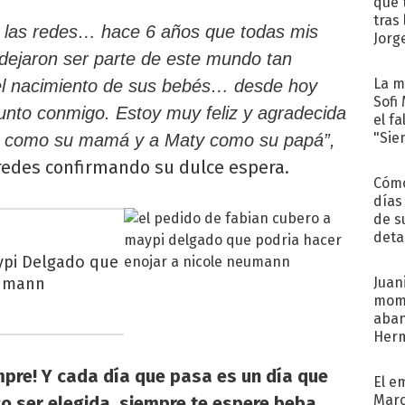
que 
tras
e las redes… hace 6 años que todas mis
Jorg
ejaron ser parte de este mundo tan
La m
el nacimiento de sus bebés… desde hoy
Sofi
junto conmigo. Estoy muy feliz y agradecida
el f
"Sie
ió como su mamá y a Maty como su papá”,
 redes confirmando su dulce espera.
Cómo
días
de s
deta
ypi Delgado que
eumann
Juani
mome
aba
Her
recib
pre! Y cada día que pasa es un día que
El e
Marc
o ser elegida, siempre te espere beba