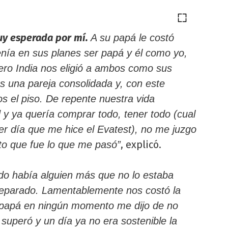
uy esperada por mí.
A su papá le costó
enía en sus planes ser papá y él como yo,
ero India nos eligió a ambos como sus
 una pareja consolidada y, con este
os el piso. De repente nuestra vida
d y ya quería comprar todo, tener todo (cual
er día que me hice el Evatest), no me juzgo
, explicó.
to que fue lo que me pasó”
ado había alguien más que no lo estaba
reparado. Lamentablemente nos costó la
el papá en ningún momento me dijo de no
 superó y un día ya no era sostenible la