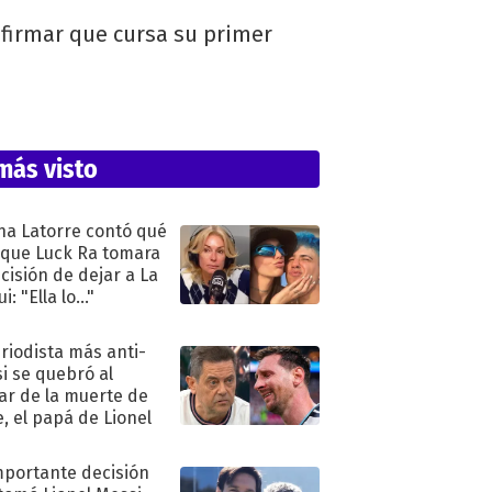
nfirmar que cursa su primer
más visto
na Latorre contó qué
 que Luck Ra tomara
ecisión de dejar a La
i: "Ella lo..."
eriodista más anti-
i se quebró al
ar de la muerte de
e, el papá de Lionel
mportante decisión