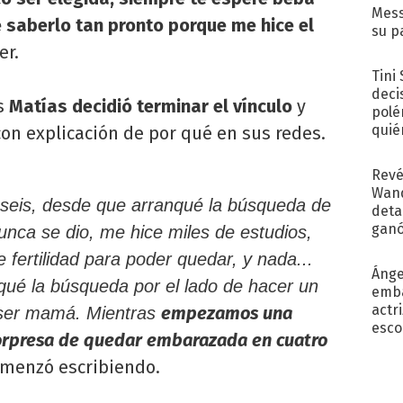
Mess
de saberlo tan pronto porque me hice el
su p
con..
er.
Tini
deci
s
Matías decidió terminar el vínculo
y
polé
quié
con explicación de por qué en sus redes.
afue
Revé
Wand
 seis, desde que arranqué la búsqueda de
detal
ganó
unca se dio, me hice miles de estudios,
próx
 fertilidad para poder quedar, y nada...
Ánge
qué la búsqueda por el lado de hacer un
emba
actr
empezamos una
e ser mamá. Mientras
esco
sorpresa de quedar embarazada en cuatro
comenzó escribiendo.