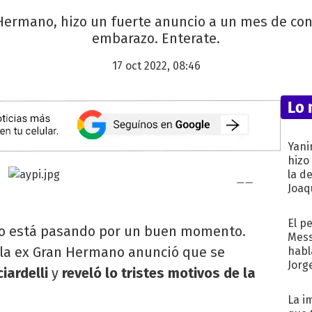
Hermano, hizo un fuerte anuncio a un mes de co
embarazo. Enterate.
17 oct 2022, 08:46
Lo 
Yani
hizo
la d
Joaqu
El p
o está pasando por un buen momento.
Mess
la ex Gran Hermano anunció que se
habl
Jorg
iardelli
y
reveló lo tristes motivos de la
La i