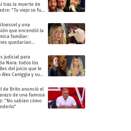
i tras la muerte de
adre: "Tu viejo se fue
."
 Stoessel y una
sión que encendió la
mica familiar:
nes quedarían
ra de su boda
s judicial para
a Nara: todos los
les del juicio que le
 Alex Caniggia y sus
imos pasos
l de Brito anunció el
razo de una famosa
iz: "No sabían cómo
nderlo"