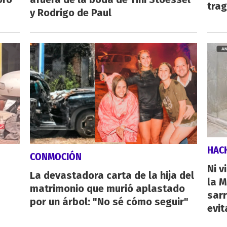
tra
y Rodrigo de Paul
HAC
CONMOCIÓN
Ni v
La devastadora carta de la hija del
la M
matrimonio que murió aplastado
sarr
por un árbol: "No sé cómo seguir"
evit