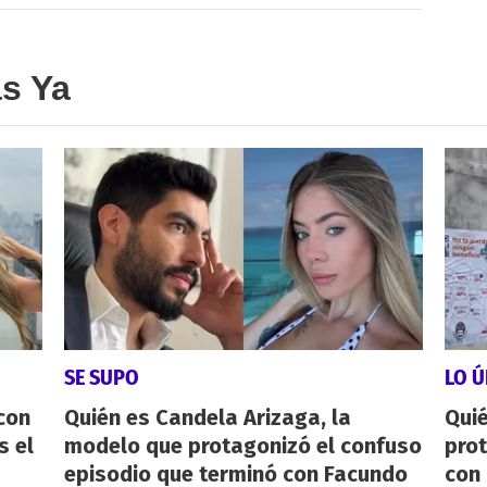
as Ya
SE SUPO
LO Ú
con
Quién es Candela Arizaga, la
Qui
s el
modelo que protagonizó el confuso
pro
episodio que terminó con Facundo
con