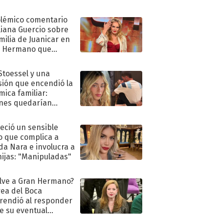
olémico comentario
liana Guercio sobre
amilia de Juanicar en
n Hermano que
tó la furia en redes
 Stoessel y una
sión que encendió la
mica familiar:
nes quedarían
ra de su boda
eció un sensible
o que complica a
a Nara e involucra a
hijas: "Manipuladas"
lve a Gran Hermano?
ea del Boca
rendió al responder
e su eventual