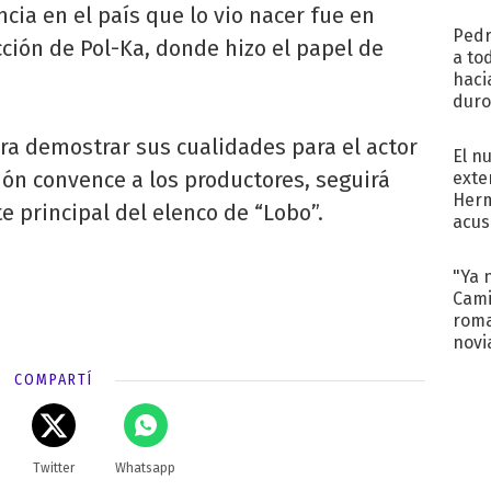
regr
cia en el país que lo vio nacer fue en
Pedr
cción de Pol-Ka, donde hizo el papel de
a to
haci
duro
aco
a demostrar sus cualidades para el actor
tera
El n
ción convence a los productores, seguirá
exte
Herm
e principal del elenco de “Lobo”.
acus
Pinc
"Tra
"Ya 
Cami
roma
novi
decl
COMPARTÍ
Twitter
Whatsapp