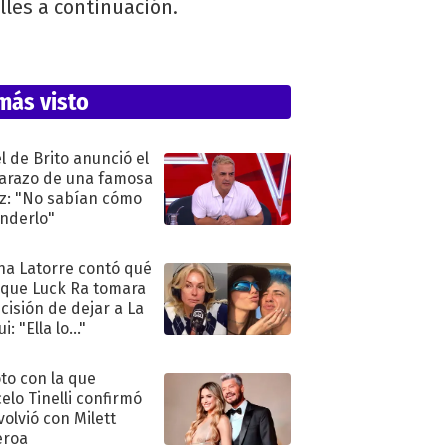
alles a continuación.
más visto
l de Brito anunció el
razo de una famosa
iz: "No sabían cómo
nderlo"
na Latorre contó qué
 que Luck Ra tomara
ecisión de dejar a La
i: "Ella lo..."
oto con la que
elo Tinelli confirmó
volvió con Milett
eroa