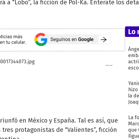
á a “Lobo”, la ficción de Pol-Ka. Enterate los det
Lo 
Ánge
emba
actr
esco
Yani
hizo
la d
Joaqu
La f
triunfó en México y España. Tal es así, que
Marc
 tres protagonistas de “Valientes”, ficción
que 
Figu
gentina.