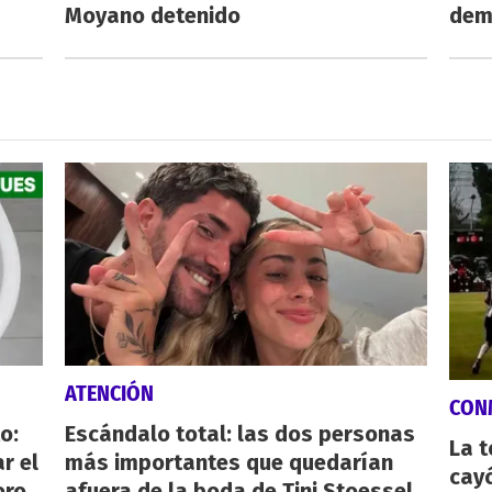
Moyano detenido
dem
ATENCIÓN
CON
o:
Escándalo total: las dos personas
La 
r el
más importantes que quedarían
cayó
oro
afuera de la boda de Tini Stoessel