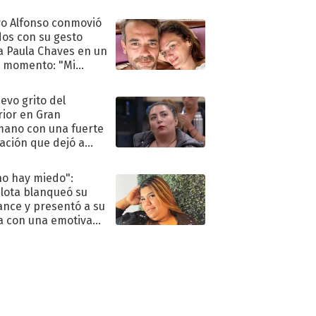
eso al reality
o Alfonso conmovió
dos con su gesto
a Paula Chaves en un
 momento: "Mi
mpañante
péutico"
uevo grito del
rior en Gran
ano con una fuerte
ación que dejó a
oya en shock:
idora"
no hay miedo":
lota blanqueó su
nce y presentó a su
a con una emotiva
aración de amor