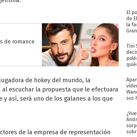
El p
de E
la f
Gra
desa
es de romance
Tini
deci
polé
quié
afue
r jugadora de hokey del mundo, la
Apar
vide
, al escuchar la propuesta que le efectuara
Wand
 y así, será uno de los galanes a los que
sus 
¿Vue
Andr
sorp
actores de la empresa de representación
sobr