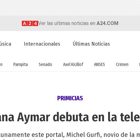
Ver las ultimas noticias en
A24.COM
úsica
Internacionales
Últimas Noticias
ón
Pampita
Senado
Axel Kicillof
ANSES
Crimen
PRIMICIAS
ana Aymar debuta en la tel
namente este portal, Michel Gurfi, novio de la 