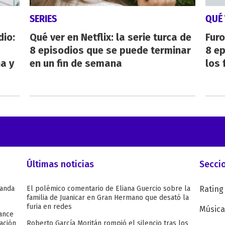
SERIES
QUÉ 
dio:
Qué ver en Netflix: la serie turca de
Furo
8 episodios que se puede terminar
8 ep
ha y
en un fin de semana
los 
Últimas noticias
Secci
Wanda
El polémico comentario de Eliana Guercio sobre la
Rating
familia de Juanicar en Gran Hermano que desató la
furia en redes
Música
ance
ación
Roberto García Moritán rompió el silencio tras los