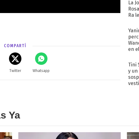
La J
Rosa
Ra l
Yani
perc
Wand
COMPARTÍ
en e
toda
Tini 
y un
Twitter
Whatsapp
sosp
vest
as Ya