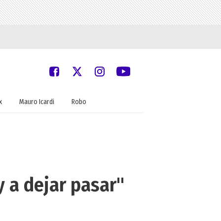
x
Mauro Icardi
Robo
y a dejar pasar"