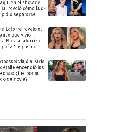
oaqui en el show de
lía: reveló cómo Luck
e pidió separarse
na Latorre revelo el
ance que vivió
a Nara al aterrizar
l país: "Le pasan
s"
Stoessel viajó a París
 detalle encendió las
echas: ¿fue por su
ido de novia?