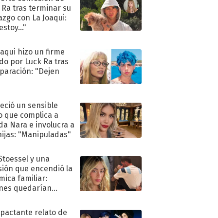
 Ra tras terminar su
azgo con La Joaqui:
stoy..."
oaqui hizo un firme
do por Luck Ra tras
eparación: "Dejen
"
eció un sensible
o que complica a
a Nara e involucra a
hijas: "Manipuladas"
 Stoessel y una
sión que encendió la
mica familiar:
nes quedarían
ra de su boda
mpactante relato de