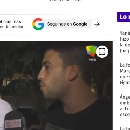
Lo 
Yani
hizo
la d
Joaqu
La f
Marc
que 
Figu
Ánge
emba
actr
esco
La f