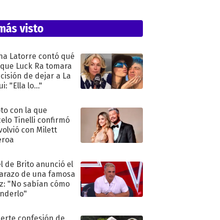
más visto
na Latorre contó qué
 que Luck Ra tomara
ecisión de dejar a La
i: "Ella lo..."
oto con la que
elo Tinelli confirmó
volvió con Milett
eroa
l de Brito anunció el
razo de una famosa
iz: "No sabían cómo
nderlo"
uerte confesión de