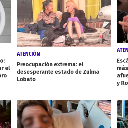
ATE
ATENCIÓN
o:
Escá
Preocupación extrema: el
r el
más
desesperante estado de Zulma
oro
afue
Lobato
y Ro