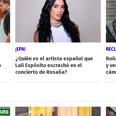
¡EPA!
REC
¿Quién es el artista español que
Roñ
o
Lali Espósito escrachó en el
y ve
concierto de Rosalía?
cám