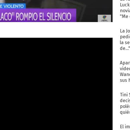
Luck
novi
"Me e
La J
pedi
la s
de...
Apar
vide
Wand
sus 
Tini
deci
polé
quié
afue
El i