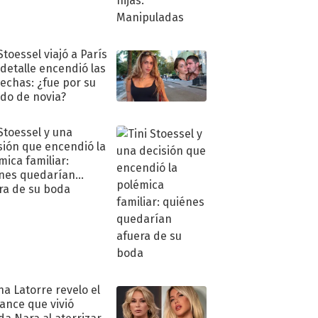
Stoessel viajó a París
 detalle encendió las
echas: ¿fue por su
ido de novia?
 Stoessel y una
sión que encendió la
mica familiar:
nes quedarían
ra de su boda
na Latorre revelo el
ance que vivió