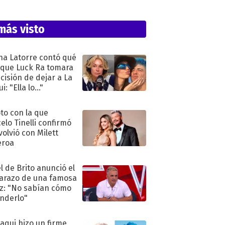
más visto
na Latorre contó qué
 que Luck Ra tomara
ecisión de dejar a La
i: "Ella lo..."
oto con la que
elo Tinelli confirmó
volvió con Milett
eroa
l de Brito anunció el
razo de una famosa
iz: "No sabían cómo
nderlo"
oaqui hizo un firme