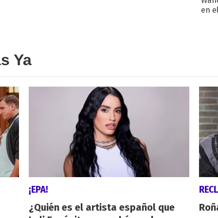
Wand
en e
toda
as Ya
¡EPA!
REC
¿Quién es el artista español que
Roñ