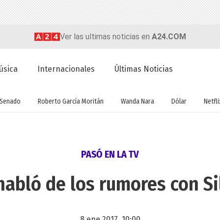
Ver las ultimas noticias en
A24.COM
úsica
Internacionales
Últimas Noticias
Senado
Roberto García Moritán
Wanda Nara
Dólar
Netfli
PASÓ EN LA TV
habló de los rumores con S
8 ene 2017, 10:00