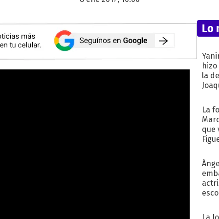
Lo 
Yani
hizo
la d
Joaqu
La f
Marc
que 
Figu
Ánge
emba
actr
esco
La J