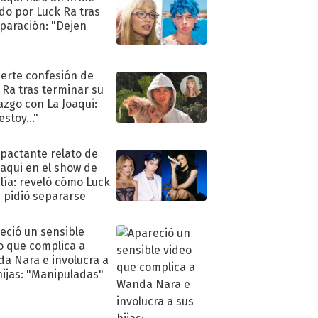
do por Luck Ra tras
eparación: "Dejen
"
uerte confesión de
 Ra tras terminar su
azgo con La Joaqui:
stoy..."
mpactante relato de
oaqui en el show de
lía: reveló cómo Luck
e pidió separarse
eció un sensible
o que complica a
a Nara e involucra a
hijas: "Manipuladas"