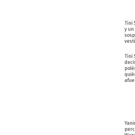
Tini 
y un
sosp
vest
Tini
deci
polé
quié
afue
Yani
perc