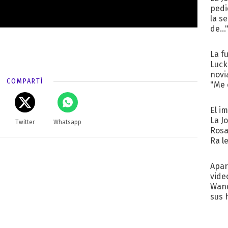
pedi
la s
de...
La f
Luck
novi
COMPARTÍ
"Me e
El i
La J
Twitter
Whatsapp
Rosa
Ra l
Apar
vide
Wand
sus 