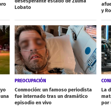
desesperante estado de Zulma
oro
afue
Lobato
y Ro
PREOCUPACIÓN
CON
ayo
Conmoción: un famoso periodista
La d
 una
fue internado tras un dramático
mat
episodio en vivo
por 