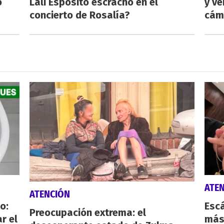
o
Lali Espósito escrachó en el
y ve
concierto de Rosalía?
cám
ATE
ATENCIÓN
o:
Escá
Preocupación extrema: el
r el
más