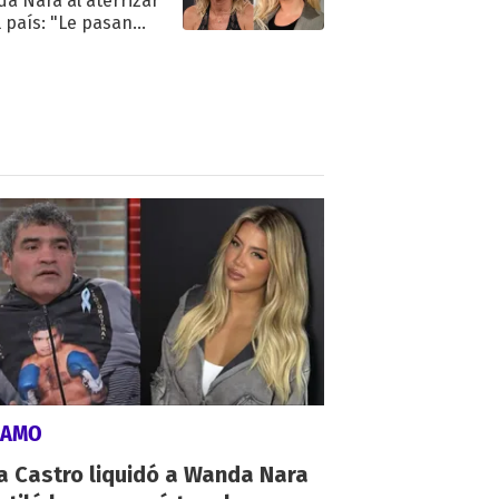
a Nara al aterrizar
l país: "Le pasan
s"
LAMO
a Castro liquidó a Wanda Nara