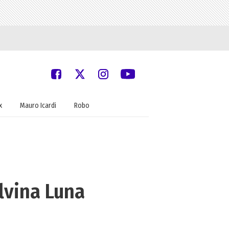
x
Mauro Icardi
Robo
ilvina Luna