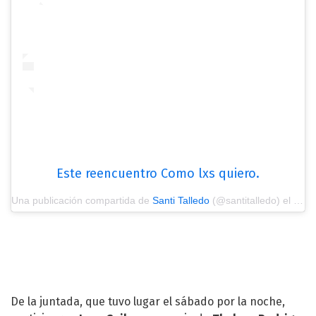
Este reencuentro Como lxs quiero.
Una publicación compartida de
Santi Talledo
(@santitalledo) el
16 D
De la juntada, que tuvo lugar el sábado por la noche,