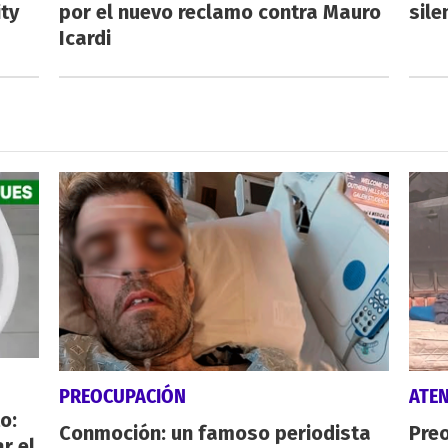
ty
por el nuevo reclamo contra Mauro
sile
Icardi
PREOCUPACIÓN
ATE
o:
Conmoción: un famoso periodista
Preo
r el