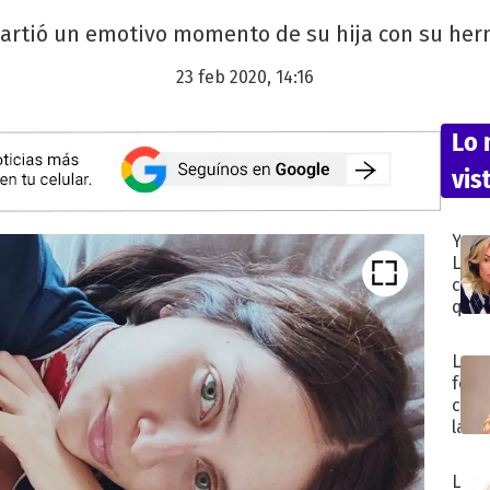
artió un emotivo momento de su hija con su herm
23 feb 2020, 14:16
Lo
vis
Yani
Lato
cont
qué
hizo
que
La
Luck
foto
Ra
con
tom
la
la
que
deci
Marc
de
La