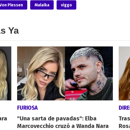
 Von Plessen
Malaika
viggo
as Ya
FURIOSA
DIRE
ara
"Una sarta de pavadas": Elba
Tras
Marcovecchio cruzó a Wanda Nara
Rosa