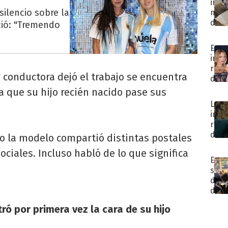
Joaq
ines
deta
silencio sobre la
"Me
mue
ence
estoy
de
ció: "Tremendo
las
amo
sosp
de
¿fue
El
Gim
por
impa
Acca
su
rela
haci
 conductora dejó el trabajo se encuentra
vest
de
Sev
de
La
 que su hijo recién nacido pase sus
Kay
novi
Joaq
por
La
en
su
insól
el
cum
reac
sho
de
o la modelo compartió distintas postales
de
Char
Rosa
ciales. Incluso habló de lo que significa
Cani
reve
El
al
cóm
secr
ente
Luck
detr
de
Ra
del
que
le
cuad
fue
ó por primera vez la cara de su hijo
pidi
de
fulm
sepa
Mau
en