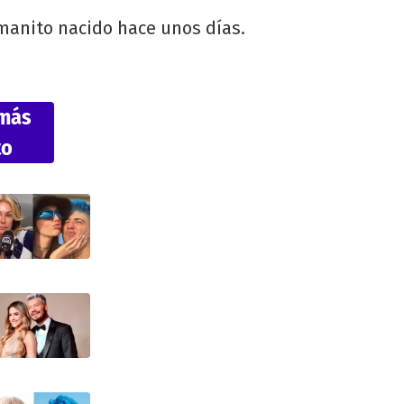
anito nacido hace unos días.
 más
to
na
rre
ó
ara
sión
elo