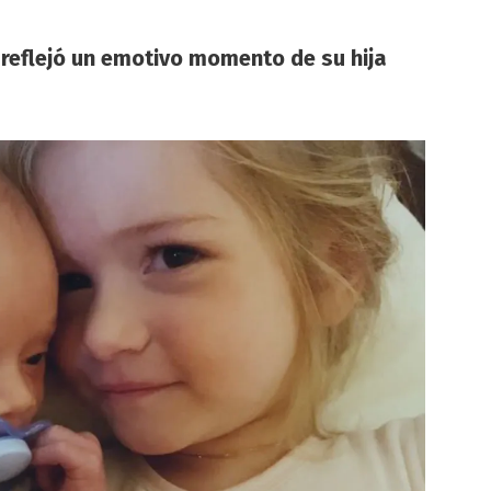
Icar
Gra
y
Her
la
reflejó un emotivo momento de su hija
Chin
Suár
que
Wan
Nar
deci
exp