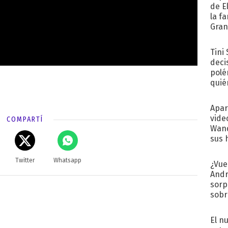
de E
la f
Gra
desa
Tini
deci
polé
quié
afue
Apar
vide
COMPARTÍ
Wand
sus 
Twitter
Whatsapp
¿Vue
Andr
sorp
sobr
regr
El n