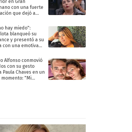
rior en Gran
ano con una fuerte
ación que dejó a
oya en shock:
idora"
no hay miedo":
lota blanqueó su
nce y presentó a su
a con una emotiva
aración de amor
o Alfonso conmovió
dos con su gesto
a Paula Chaves en un
 momento: "Mi
mpañante
péutico"