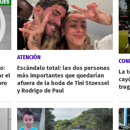
ATENCIÓN
CON
o:
Escándalo total: las dos personas
La 
r el
más importantes que quedarían
cayó
oro
afuera de la boda de Tini Stoessel
tra
y Rodrigo de Paul