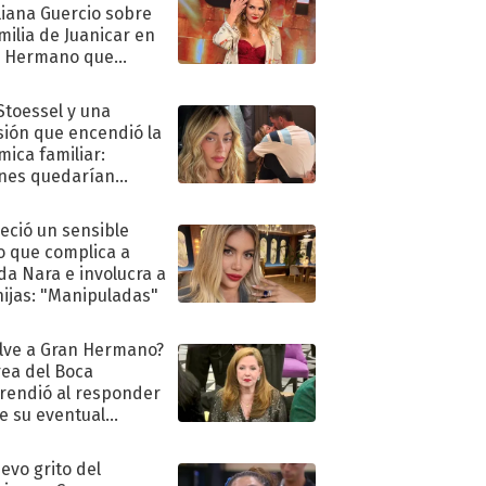
liana Guercio sobre
amilia de Juanicar en
n Hermano que
tó la furia en redes
 Stoessel y una
sión que encendió la
mica familiar:
nes quedarían
ra de su boda
eció un sensible
o que complica a
a Nara e involucra a
hijas: "Manipuladas"
lve a Gran Hermano?
ea del Boca
rendió al responder
e su eventual
eso al reality
uevo grito del