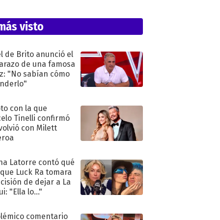
más visto
l de Brito anunció el
razo de una famosa
iz: "No sabían cómo
nderlo"
oto con la que
elo Tinelli confirmó
volvió con Milett
eroa
na Latorre contó qué
 que Luck Ra tomara
ecisión de dejar a La
i: "Ella lo..."
olémico comentario