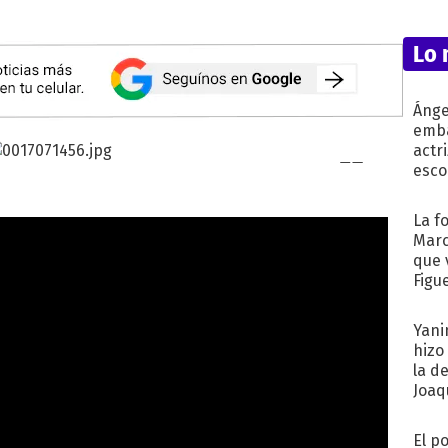
Lo 
Ánge
emba
actr
esco
La f
Marc
que 
Figu
Yani
hizo
la d
Joaqu
El p