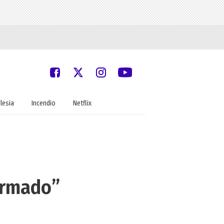
glesia
Incendio
Netflix
 armado”