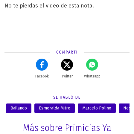
No te pierdas el video de esta nota!
COMPARTÍ
Facebok
Twitter
Whatsapp
SE HABLÓ DE
Bailando
Esmeralda Mitre
Marcelo Polino
Nequi
Más sobre Primicias Ya