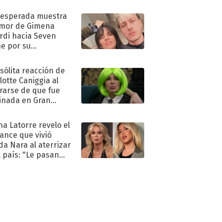
nesperada muestra
mor de Gimena
rdi hacia Seven
e por su
pleaños
nsólita reacción de
lotte Caniggia al
rarse de que fue
inada en Gran
mano
na Latorre revelo el
ance que vivió
a Nara al aterrizar
l país: "Le pasan
s"