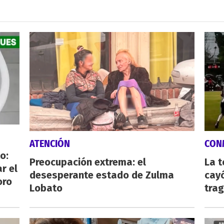
ATENCIÓN
CON
o:
Preocupación extrema: el
La 
r el
desesperante estado de Zulma
cayó
oro
Lobato
tra