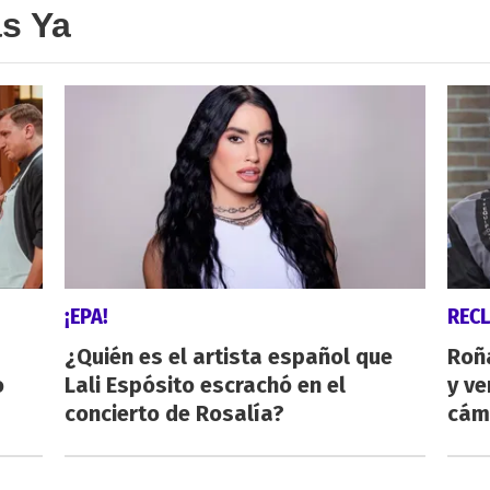
as Ya
¡EPA!
REC
¿Quién es el artista español que
Roñ
o
Lali Espósito escrachó en el
y ve
concierto de Rosalía?
cám