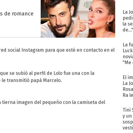
La J
es de romance
pedi
la s
de...
La f
red social Instagram para que esté en contacto en el
Luck
novi
"Me e
ue se subió al perfil de Lolo fue una con la
El i
 le transmitió papá Marcelo.
La J
Rosa
Ra l
a tierna imagen del pequeño con la camiseta del
Tini 
y un
sosp
vest