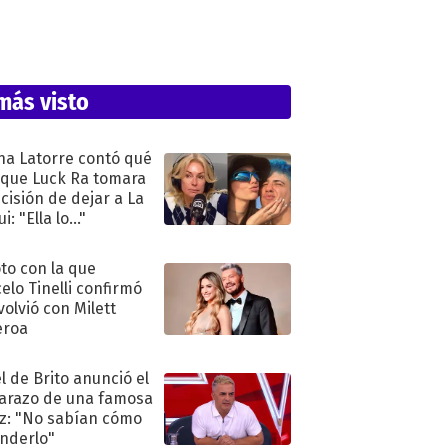
más visto
na Latorre contó qué
 que Luck Ra tomara
ecisión de dejar a La
i: "Ella lo..."
oto con la que
elo Tinelli confirmó
volvió con Milett
eroa
l de Brito anunció el
razo de una famosa
iz: "No sabían cómo
nderlo"