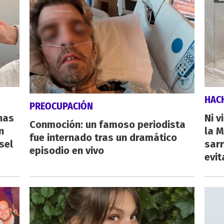
HAC
PREOCUPACIÓN
nas
Ni v
Conmoción: un famoso periodista
n
la M
fue internado tras un dramático
sel
sarr
episodio en vivo
evit