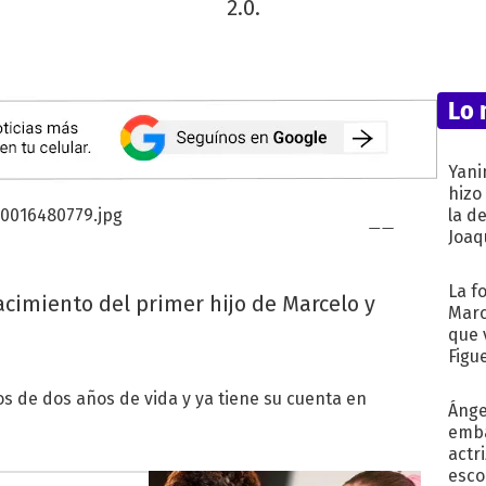
2.0.
Lo 
Yani
hizo
la d
Joaqu
La f
nacimiento del primer hijo de Marcelo y
Marc
que 
Figu
s de dos años de vida y ya tiene su cuenta en
Ánge
emba
actr
esco