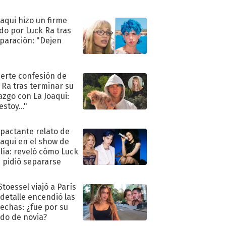
oaqui hizo un firme
do por Luck Ra tras
eparación: "Dejen
"
uerte confesión de
 Ra tras terminar su
azgo con La Joaqui:
stoy..."
mpactante relato de
oaqui en el show de
lía: reveló cómo Luck
e pidió separarse
Stoessel viajó a París
 detalle encendió las
echas: ¿fue por su
ido de novia?