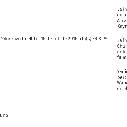
La i
de a
Acca
Kayn
cum
@lorenzo.tinelli) el 16 de Feb de 2016 a la(s) 5:08 PST
La i
Char
ente
fulm
Her
Yani
perc
Wand
en e
toda
 uno