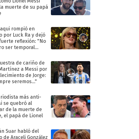
tomó Lionel Messi
 la muerte de su papá
e
oaqui rompió en
to por Luck Ra y dejó
fuerte reflexión: "No
ro ser temporal
.."
uestra de cariño de
 Martínez a Messi por
allecimiento de Jorge:
mpre seremos..."
eriodista más anti-
i se quebró al
ar de la muerte de
e, el papá de Lionel
án Suar habló del
to de Araceli González