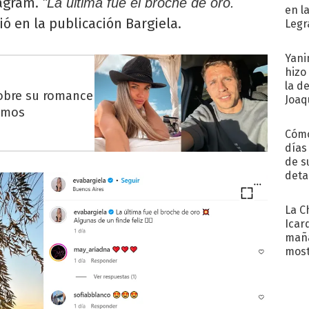
tagram.
"La última fue el broche de oro.
en l
bió en la publicación Bargiela.
Legr
reco
Yani
hizo
la d
sobre su romance
Joaqu
amos
Cómo
días
de s
deta
La C
Icar
maña
most