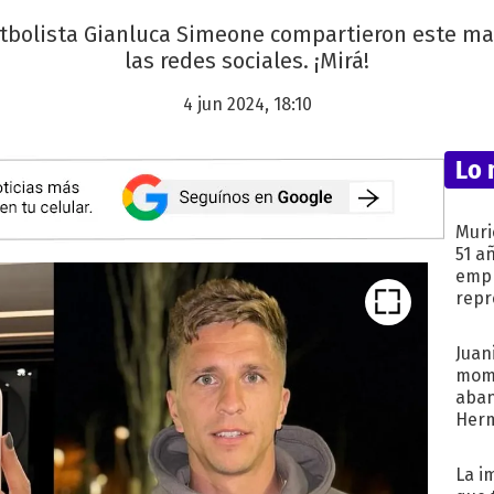
utbolista Gianluca Simeone compartieron este ma
las redes sociales. ¡Mirá!
4 jun 2024, 18:10
Lo 
Muri
51 a
empr
repr
mod
Juani
mome
aba
Her
recib
La i