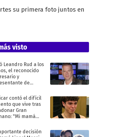
rtes su primera foto juntos en
más visto
ó Leandro Rud a los
ños, el reconocido
esario y
esentante de
elos
car contó el difícil
nto que vive tras
ndonar Gran
mano: "Mi mamá
ió..."
mportante decisión