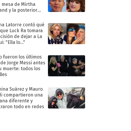
a mesa de Mirtha
and y la posterior
nciliación
na Latorre contó qué
 que Luck Ra tomara
ecisión de dejar a La
i: "Ella lo..."
 fueron los últimos
 de Jorge Messi antes
u muerte: todos los
lles
hina Suárez y Mauro
di compartieron una
na diferente y
raron todo en redes