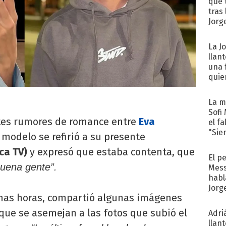
que 
tras
Jorg
La J
llan
una 
quie
para.
La m
Sofi
tes rumores de romance entre
Eva
el f
"Sie
 modelo se refirió a su presente
ica TV)
y expresó que estaba contenta, que
El p
buena gente”.
Mess
habl
Jorg
timas horas, compartió algunas imágenes
que se asemejan a las fotos que subió el
Adri
llan