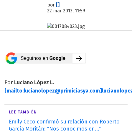
por
[]
22 mar 2013, 11:59
Por
Luciano López L.
[mailto:
lucianolopez@primiciasya.com
]
lucianolope
LEÉ TAMBIÉN
Emily Ceco confirmó su relación con Roberto
García Moritán: "Nos conocimos en..."