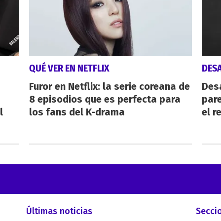
QUÉ VER EN NETFLIX
DES
Furor en Netflix: la serie coreana de
Des
8 episodios que es perfecta para
pare
l
los fans del K-drama
el r
Últimas noticias
Secci