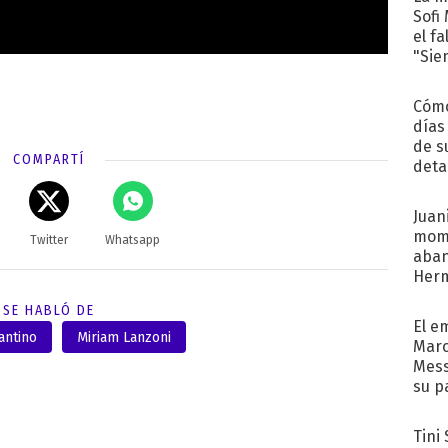
Sofi
el f
"Sie
Cómo
días
de s
COMPARTÍ
deta
Juani
mome
Twitter
Whatsapp
aba
Her
recib
SE HABLÓ DE
El e
antino
Miriam Lanzoni
Marc
Mess
su p
con..
Tini