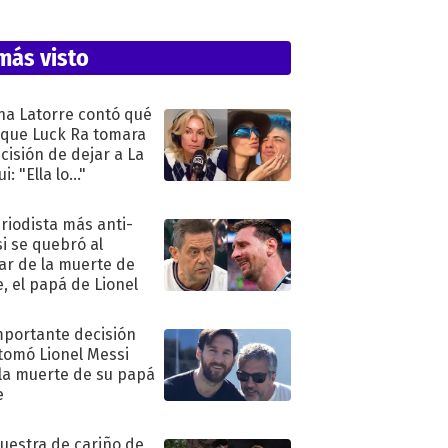
más visto
na Latorre contó qué
 que Luck Ra tomara
ecisión de dejar a La
i: "Ella lo..."
eriodista más anti-
i se quebró al
ar de la muerte de
e, el papá de Lionel
mportante decisión
tomó Lionel Messi
 la muerte de su papá
e
uestra de cariño de