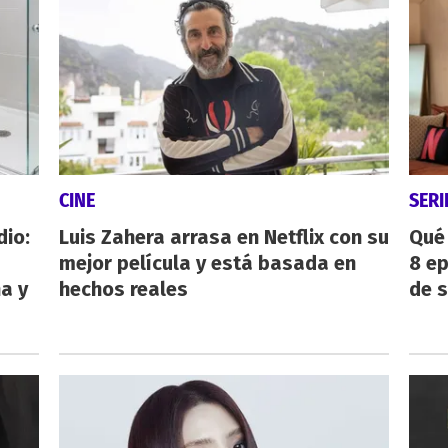
CINE
SERI
dio:
Luis Zahera arrasa en Netflix con su
Qué 
mejor película y está basada en
8 ep
ha y
hechos reales
de 