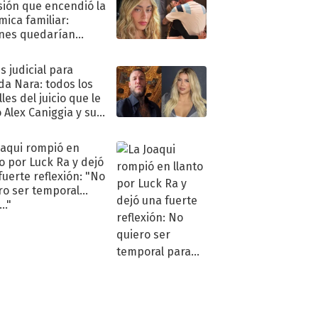
sión que encendió la
mica familiar:
nes quedarían
ra de su boda
s judicial para
a Nara: todos los
les del juicio que le
 Alex Caniggia y sus
imos pasos
oaqui rompió en
to por Luck Ra y dejó
fuerte reflexión: "No
ro ser temporal
.."