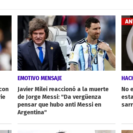
EMOTIVO MENSAJE
HAC
 con
Javier Milei reaccionó a la muerte
No e
ie
de Jorge Messi: "Da vergüenza
esta
pensar que hubo anti Messi en
sarr
Argentina"