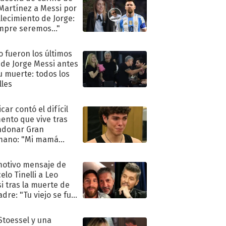
 Martínez a Messi por
allecimiento de Jorge:
mpre seremos..."
 fueron los últimos
 de Jorge Messi antes
u muerte: todos los
lles
car contó el difícil
nto que vive tras
ndonar Gran
mano: "Mi mamá
ió..."
motivo mensaje de
elo Tinelli a Leo
i tras la muerte de
adre: "Tu viejo se fue
."
 Stoessel y una