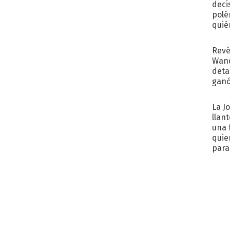
deci
polé
quié
afue
Revé
Wand
detal
ganó
próx
La J
llan
una 
quie
para.