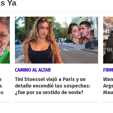
as Ya
CAMINO AL ALTAR
FIRM
o
Tini Stoessel viajó a París y un
Wand
s
detalle encendió las sospechas:
Arge
as
¿fue por su vestido de novia?
Maur