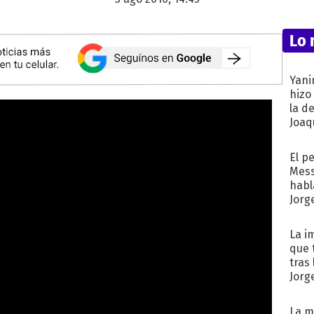
Lo 
Yani
hizo
la d
Joaqu
El p
Mess
habl
Jorg
La i
que 
tras
Jorg
La m