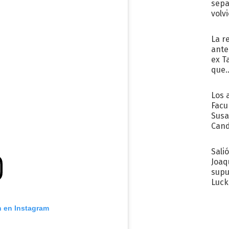
sepa
volv
La r
ante
ex T
que..
Los 
Facu
Susa
Cand
de s
sent
Sali
Joaq
supu
Luck
n en Instagram