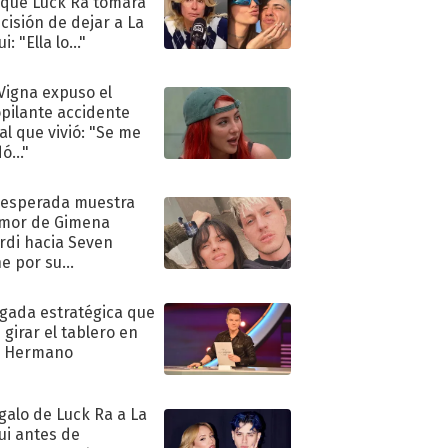
 que Luck Ra tomara
ecisión de dejar a La
i: "Ella lo..."
 Vigna expuso el
pilante accidente
al que vivió: "Se me
ó..."
nesperada muestra
mor de Gimena
rdi hacia Seven
e por su
pleaños
ugada estratégica que
 girar el tablero en
n Hermano
egalo de Luck Ra a La
ui antes de