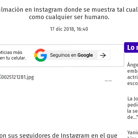
filmación en Instagram donde se muestra tal cual 
como cualquier ser humano.
17 dic 2018, 16:40
Lo 
Ánge
emba
actr
esco
La J
pedi
la s
de...
Yani
on sus seguidores de Instagram en el que