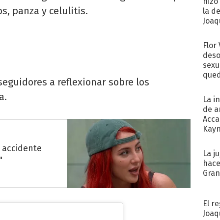
hizo
s, panza y celulitis.
la d
Joaqu
Flor
deso
sexu
qued
seguidores a reflexionar sobre los
a.
La i
de a
Acca
Kayn
cum
 accidente
La j
"
hace
Gra
El r
Joaq