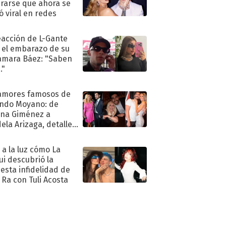
rarse que ahora se
ió viral en redes
eacción de L-Gante
 el embarazo de su
amara Báez: "Saben
."
amores famosos de
ndo Moyano: de
na Giménez a
ela Arizaga, detalles
u pasado
imental
ó a la luz cómo La
ui descubrió la
esta infidelidad de
 Ra con Tuli Acosta