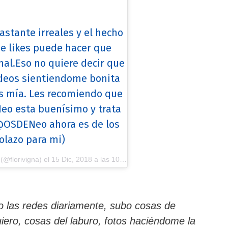
astante irreales y el hecho
e likes puede hacer que
al.Eso no quiere decir que
videos sientiendome bonita
s mía. Les recomiendo que
eo esta buenísimo y trata
@OSDENeo ahora es de los
golazo para mi)
(@florivigna) el
15 Dic, 2018 a las 10:37 PST
o las redes diariamente, subo cosas de
uiero, cosas del laburo, fotos haciéndome la