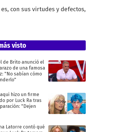
es, con sus virtudes y defectos,
más visto
l de Brito anunció el
razo de una famosa
iz: "No sabían cómo
nderlo"
oaqui hizo un firme
do por Luck Ra tras
eparación: "Dejen
"
na Latorre contó qué