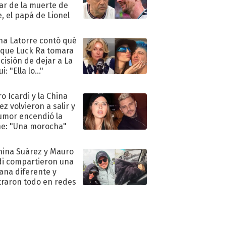
ar de la muerte de
e, el papá de Lionel
na Latorre contó qué
 que Luck Ra tomara
ecisión de dejar a La
i: "Ella lo..."
o Icardi y la China
ez volvieron a salir y
umor encendió la
e: "Una morocha"
hina Suárez y Mauro
di compartieron una
na diferente y
raron todo en redes