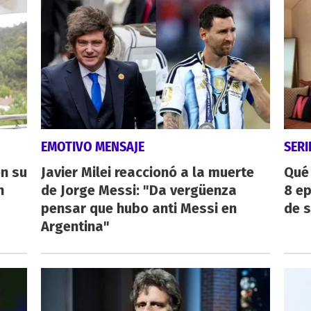
EMOTIVO MENSAJE
SERI
on su
Javier Milei reaccionó a la muerte
Qué 
n
de Jorge Messi: "Da vergüenza
8 ep
pensar que hubo anti Messi en
de 
Argentina"