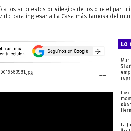
ó a los supuestos privilegios de los que el part
vido para ingresar a La Casa más famosa del mu
Lo 
Muri
51 a
empr
repr
mod
Juani
mome
aba
Her
recib
La J
llan