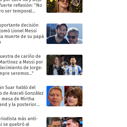
fuerte reflexión: "No
ro ser temporal
.."
mportante decisión
tomó Lionel Messi
 la muerte de su papá
e
uestra de cariño de
 Martínez a Messi por
allecimiento de Jorge:
mpre seremos..."
án Suar habló del
to de Araceli González
a mesa de Mirtha
and y la posterior
nciliación
eriodista más anti-
i se quebró al