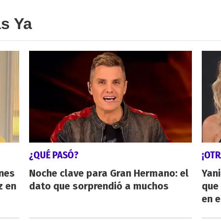
as Ya
¿QUÉ PASÓ?
¡OTR
énes
Noche clave para Gran Hermano: el
Yani
z en
dato que sorprendió a muchos
que 
en e