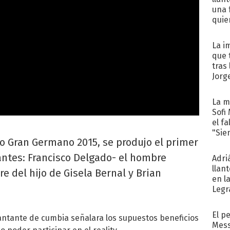
una 
quie
para.
La i
que 
tras
Jorg
La m
Sofi
el f
"Sie
do Gran Germano 2015, se produjo el primer
antes: Francisco Delgado- el hombre
Adri
llan
 del hijo de Gisela Bernal y Brian
en l
Legr
reco
El p
antante de cumbia señalara los supuestos beneficios
Mess