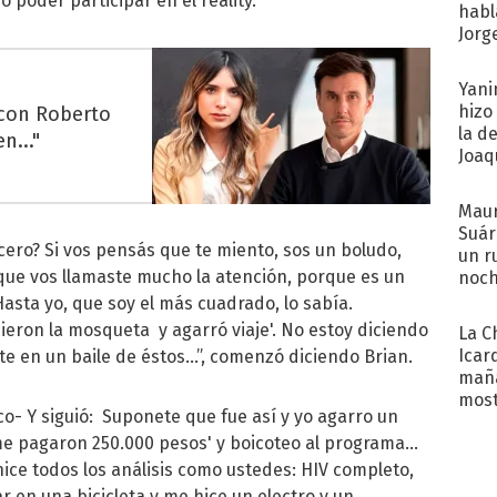
 poder participar en el reality.
habl
Jorg
Yani
hizo
 con Roberto
la d
n..."
Joaqu
Maur
Suár
ncero? Si vos pensás que te miento, sos un boludo,
un r
 que vos llamaste mucho la atención, porque es un
noch
Hasta yo, que soy el más cuadrado, lo sabía.
ecieron la mosqueta y agarró viaje'. No estoy diciendo
La C
Icar
te en un baile de éstos…”, comenzó diciendo Brian.
maña
most
co- Y siguió: Suponete que fue así y yo agarro un
 me pagaron 250.000 pesos' y boicoteo al programa…
ce todos los análisis como ustedes: HIV completo,
 en una bicicleta y me hice un electro y un