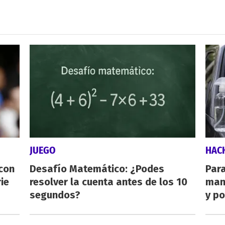
JUEGO
HAC
 con
Desafío Matemático: ¿Podes
Para
ie
resolver la cuenta antes de los 10
man
segundos?
y po