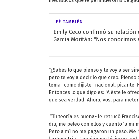
mediáticos que le permitieron a Delgado
LEÉ TAMBIÉN
Emily Ceco confirmó su relación
García Moritán: "Nos conocimos e
"¿Sabés lo que pienso y te voy a ser si
pero te voy a decir lo que creo. Pienso
tema -como dijiste- nacional, picante. 
Entonces lo que digo es: 'A éste le ofr
que sea verdad. Ahora, vos, para meter
“Tu teoría es buena- le retrucó Francis
día, me peleo con ellos y cuento 'a mí
Pero a mí no me pagaron un peso. Me hi
largometría. También me hicieron andar