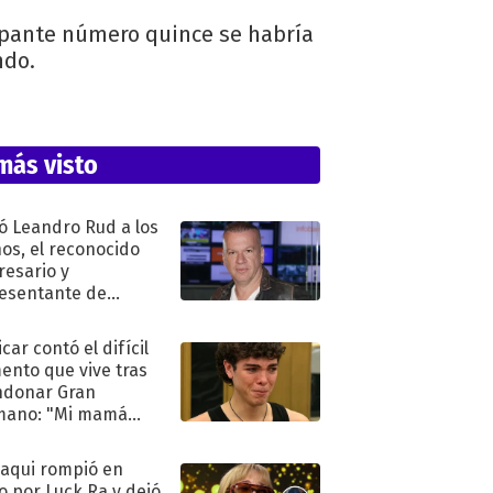
icipante número quince se habría
ndo.
más visto
ó Leandro Rud a los
ños, el reconocido
esario y
esentante de
elos
car contó el difícil
nto que vive tras
ndonar Gran
mano: "Mi mamá
ió..."
oaqui rompió en
to por Luck Ra y dejó