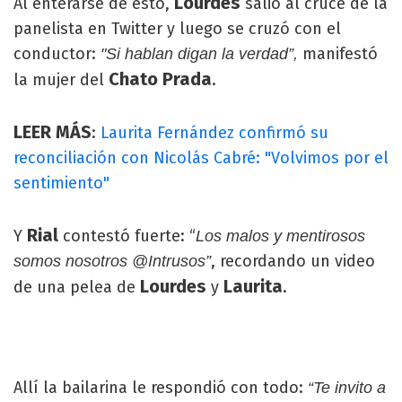
Lourdes
Al enterarse de esto,
salió al cruce de la
panelista en Twitter y luego se cruzó con el
conductor:
manifestó
"Si hablan digan la verdad”,
Chato Prada
la mujer del
.
LEER MÁS
:
Laurita Fernández confirmó su
reconciliación con Nicolás Cabré: "Volvimos por el
sentimiento"
Rial
Y
contestó fuerte: “
Los malos y mentirosos
, recordando un video
somos nosotros @Intrusos”
Lourdes
Laurita
de una pelea de
y
.
Allí la bailarina le respondió con todo:
“Te invito a