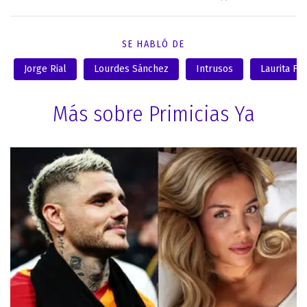
SE HABLÓ DE
Jorge Rial
Lourdes Sánchez
Intrusos
Laurita Fe
Más sobre Primicias Ya