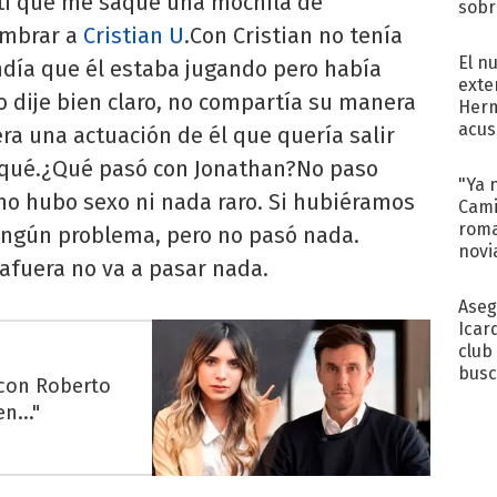
tí que me saqué una mochila de
sobr
regr
ombrar a
Cristian U
.Con Cristian no tenía
El n
día que él estaba jugando pero había
exte
o dije bien claro, no compartía su manera
Herm
acus
ra una actuación de él que quería salir
Pinc
qué.¿Qué pasó con Jonathan?No paso
"Tra
"Ya 
no hubo sexo ni nada raro. Si hubiéramos
Cami
roma
ningún problema, pero no pasó nada.
novi
afuera no va a pasar nada.
decl
Aseg
Icar
club
busc
 con Roberto
Madr
n..."