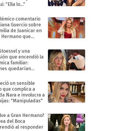
i: "Ella lo..."
olémico comentario
liana Guercio sobre
amilia de Juanicar en
n Hermano que
tó la furia en redes
 Stoessel y una
sión que encendió la
mica familiar:
nes quedarían
ra de su boda
eció un sensible
o que complica a
a Nara e involucra a
hijas: "Manipuladas"
lve a Gran Hermano?
ea del Boca
rendió al responder