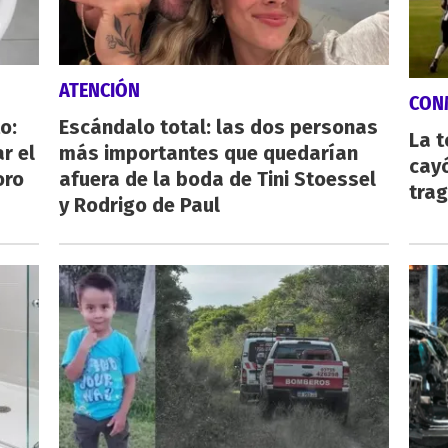
ATENCIÓN
CON
o:
Escándalo total: las dos personas
La 
r el
más importantes que quedarían
cayó
oro
afuera de la boda de Tini Stoessel
tra
y Rodrigo de Paul