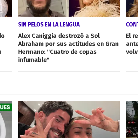
SIN PELOS EN LA LENGUA
CON
do
Alex Caniggia destrozó a Sol
El r
Abraham por sus actitudes en Gran
ant
u
Hermano: "Cuatro de copas
volv
infumable"