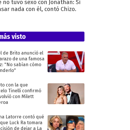
e no tuvo sexo con Jonathan: Si
sar nada con él, contó Chizo.
más visto
l de Brito anunció el
razo de una famosa
iz: "No sabían cómo
nderlo"
oto con la que
elo Tinelli confirmó
volvió con Milett
eroa
na Latorre contó qué
 que Luck Ra tomara
ecisión de dejar a La