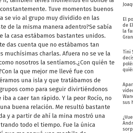
Joaqu
jos constantemente. Tuve momentos buenos
se vio al grupo muy dividido en las
El p
de E
ste de la misma manera adentro?Se sabía
la f
e la casa estábamos bastantes unidos.
Gra
desa
e te das cuenta que no estábamos tan
Tini
s muchísimas charlas. Afuera no se ve la
deci
 como nosotros la sentíamos.¿Con quién te
polé
quié
?Con la que mejor me llevé fue con
afue
éramos una isla y que tratábamos de
Apar
grupos como para seguir divirtiéndonos
vide
Wand
iba a caer tan rápido. Y la peor Rocío, no
sus 
 una buena relación. Me resultó bastante
 y a partir de ahí la mina mostró una
¿Vue
Andr
trando todo el tiempo. Fue la única
sorp