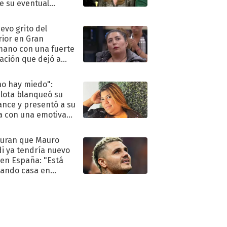
e su eventual
eso al reality
uevo grito del
rior en Gran
ano con una fuerte
ación que dejó a
oya en shock:
idora"
no hay miedo":
lota blanqueó su
nce y presentó a su
a con una emotiva
aración de amor
uran que Mauro
di ya tendría nuevo
 en España: "Está
ando casa en
id"