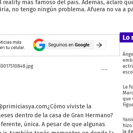
l reality más famoso del país. Además, aclaró qu
ría, no tengo ningún problema. Afuera no va a pa
Lo 
Ánge
emba
actr
esco
La f
Marc
que 
Figu
@primiciasya.com
¿Cómo viviste la
meses dentro de la casa de Gran Hermano?
Yani
ferente, única. A pesar de que algunas
hizo
la d
re ir, también tenés momentos en donde la