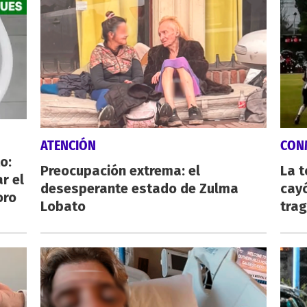
ATENCIÓN
CON
o:
Preocupación extrema: el
La 
r el
desesperante estado de Zulma
cayó
oro
Lobato
tra