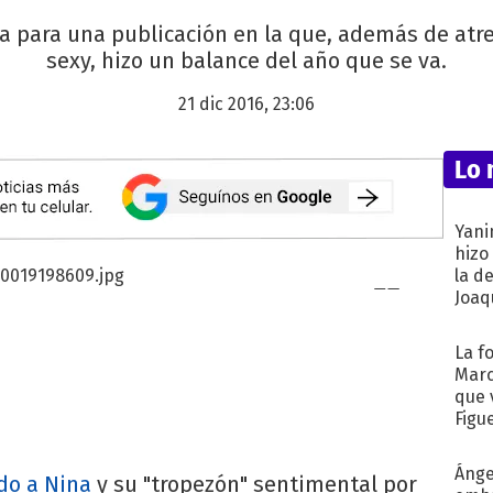
ta para una publicación en la que, además de at
sexy, hizo un balance del año que se va.
21 dic 2016, 23:06
Lo 
Yani
hizo
la d
Joaqu
La f
Marc
que 
Figu
Ánge
do a Nina
y su "tropezón" sentimental por