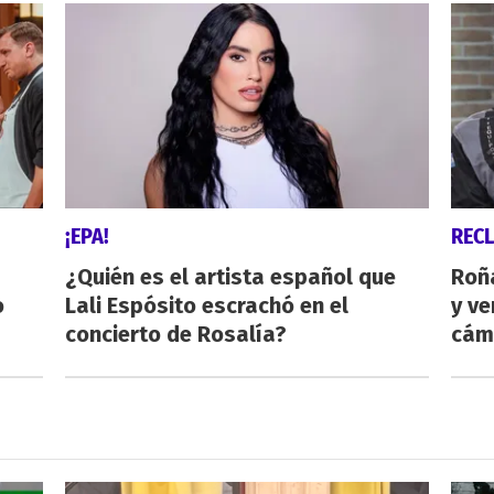
¡EPA!
REC
¿Quién es el artista español que
Roñ
o
Lali Espósito escrachó en el
y ve
concierto de Rosalía?
cám