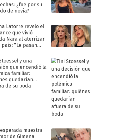
echas: ¿fue por su
ido de novia?
na Latorre revelo el
ance que vivió
a Nara al aterrizar
l país: "Le pasan
s"
 Stoessel y una
sión que encendió la
mica familiar:
nes quedarían
ra de su boda
nesperada muestra
mor de Gimena