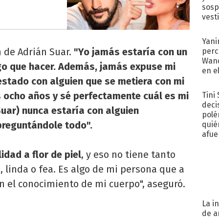
sosp
vest
Yani
n de Adrián Suar.
"Yo jamás estaría con un
perc
Wand
o que hacer. Además, jamás expuse mi
en e
 estado con alguien que se metiera con mi
toda
 ocho años y sé perfectamente cuál es mi
Tini
deci
Suar) nunca estaría con alguien
polé
 preguntándole todo".
quié
afue
idad a flor de piel
, y eso no tiene tanto
a, linda o fea. Es algo de mi persona que a
on el conocimiento de mi cuerpo", aseguró.
La i
de a