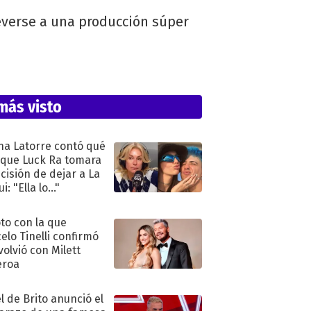
reverse a una producción súper
más visto
na Latorre contó qué
 que Luck Ra tomara
ecisión de dejar a La
i: "Ella lo..."
oto con la que
elo Tinelli confirmó
volvió con Milett
eroa
l de Brito anunció el