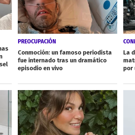
PREOCUPACIÓN
CON
nas
Conmoción: un famoso periodista
La d
n
fue internado tras un dramático
mat
sel
episodio en vivo
por 