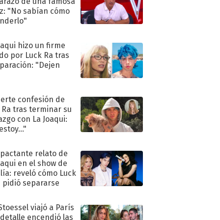
razo de una famosa
iz: "No sabían cómo
nderlo"
oaqui hizo un firme
do por Luck Ra tras
eparación: "Dejen
"
uerte confesión de
 Ra tras terminar su
azgo con La Joaqui:
stoy..."
mpactante relato de
oaqui en el show de
lía: reveló cómo Luck
e pidió separarse
Stoessel viajó a París
 detalle encendió las