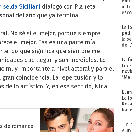
emba
riselda Siciliani
dialogó con Planeta
actr
esco
sonal del año que ya termina.
La J
ral. No sé si el mejor, porque siempre
pedi
la s
ece el mejor. Esa es una parte mía
de...
rte, porque significa que siempre me
nidades que llegan y son increíbles. Lo
La f
Luck
ue muy importante a nivel actoral y para el
novi
 gran coincidencia. La repercusión y lo
"Me e
 de lo artístico. Y, en ese sentido, Nina
El i
La J
Rosa
Ra l
Tini 
es de romance
y un