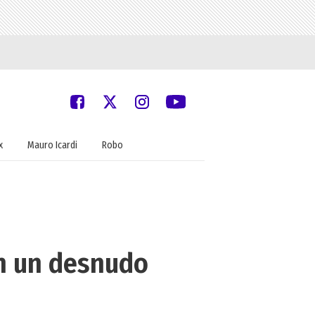
x
Mauro Icardi
Robo
on un desnudo