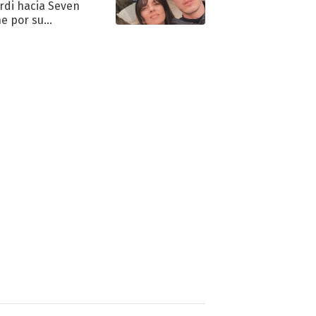
rdi hacia Seven
e por su
pleaños