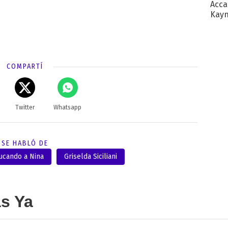
Acca
Kayn
cum
COMPARTÍ
Twitter
Whatsapp
SE HABLÓ DE
ucando a Nina
Griselda Siciliani
as Ya