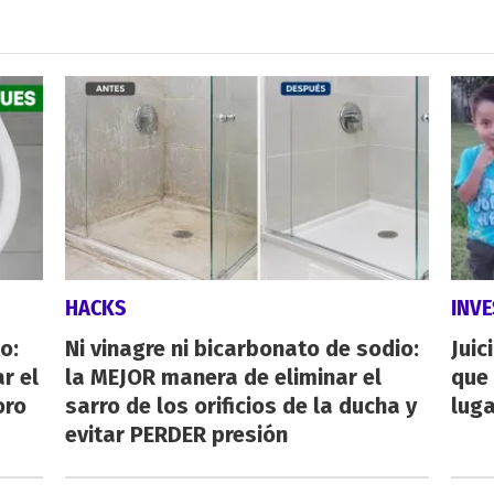
HACKS
INVE
o:
Ni vinagre ni bicarbonato de sodio:
Juic
r el
la MEJOR manera de eliminar el
que 
oro
sarro de los orificios de la ducha y
luga
evitar PERDER presión