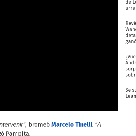
de L
arre
Revé
Wand
detal
ganó
próx
¿Vue
Andr
sorp
sobr
regr
Se s
Lean
bromeó
Marcelo Tinelli
.
ntervenir”,
“A
gó Pampita.