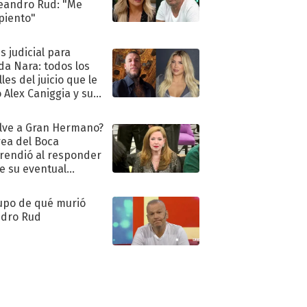
eandro Rud: "Me
piento"
s judicial para
a Nara: todos los
les del juicio que le
 Alex Caniggia y sus
imos pasos
lve a Gran Hermano?
ea del Boca
rendió al responder
e su eventual
eso al reality
upo de qué murió
dro Rud