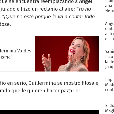
a que se encuentra reemplazando a
Ángel
mome
aba
l jurado e hizo un reclamo al aire:
“Yo no
Her
recib
 “¡Que no esté porque le va a contar todo
ose.
Ánge
emba
actr
esco
llermina Valdés
Yani
misma"
hizo
la d
Joaqu
Impu
io en serio, Guillermina se mostró filosa e
Medi
cont
urado que le quieren hacer pagar el
El d
Magl