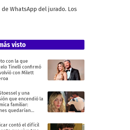
o de WhatsApp del jurado. Los
más visto
oto con la que
elo Tinelli confirmó
volvió con Milett
eroa
 Stoessel y una
sión que encendió la
mica familiar:
nes quedarían
ra de su boda
car contó el difícil