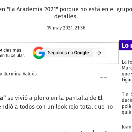
en "La Academia 2021" porque no está en el grup
detalles.
19 may 2021, 21:36
Lo 
La f
Marc
que 
Figu
Tini
a”
se vivió a pleno en la pantalla de
El
deci
ndió a todos con un look rojo total que no
polé
quié
afue
Juani