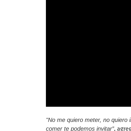
"No me quiero meter, no quiero i
, agre
comer te podemos invitar”