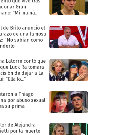
nto que vive tras
ndonar Gran
mano: "Mi mamá
ió..."
l de Brito anunció el
razo de una famosa
iz: "No sabían cómo
nderlo"
na Latorre contó qué
 que Luck Ra tomara
ecisión de dejar a La
i: "Ella lo..."
taron a Thiago
na por abuso sexual
ra su prima
olor de Alejandra
ietti por la muerte