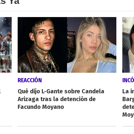
as Ya
REACCIÓN
INC
l
Qué dijo L-Gante sobre Candela
La i
Arizaga tras la detención de
Barg
Facundo Moyano
dete
Moy