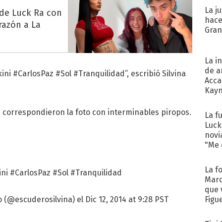
La j
 de Luck Ra con
hace
razón a La
Gra
La i
de a
ini #CarlosPaz #Sol #Tranquilidad”, escribió Silvina
Acca
Kayn
cum
, correspondieron la foto con interminables piropos.
La f
Luck
novi
"Me e
La f
ini #CarlosPaz #Sol #Tranquilidad
Marc
que 
Figu
 (@escuderosilvina) el Dic 12, 2014 at 9:28 PST