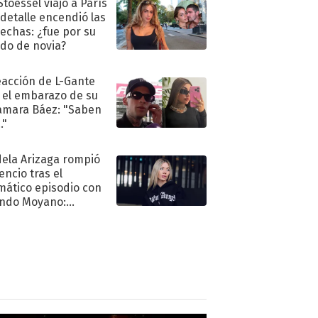
Stoessel viajó a París
 detalle encendió las
echas: ¿fue por su
ido de novia?
eacción de L-Gante
 el embarazo de su
amara Báez: "Saben
."
ela Arizaga rompió
lencio tras el
mático episodio con
ndo Moyano:
o..."