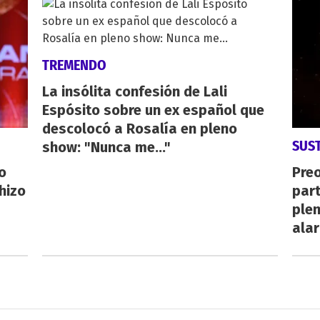
TREMENDO
La insólita confesión de Lali
Espósito sobre un ex español que
descolocó a Rosalía en pleno
SUS
show: "Nunca me..."
o
Pre
hizo
par
plen
ala