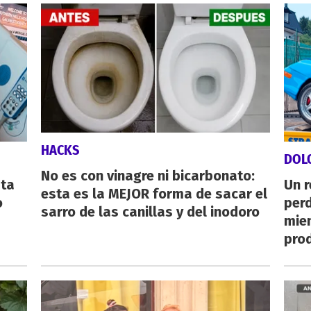
HACKS
DOL
No es con vinagre ni bicarbonato:
sta
Un 
esta es la MEJOR forma de sacar el
o
perd
sarro de las canillas y del inodoro
mie
pro