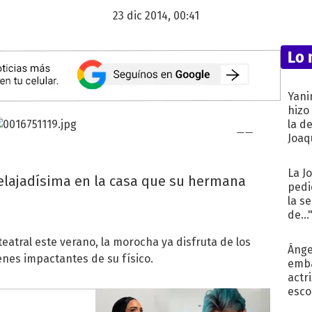
23 dic 2014, 00:41
Lo 
Yani
hizo
la d
Joaqu
La J
relajadísima en la casa que su hermana
pedi
la s
de...
eatral este verano, la morocha ya disfruta de los
Ánge
enes impactantes de su físico.
emba
actr
esco