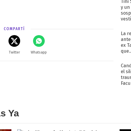
Tini 
y un
sosp
vest
COMPARTÍ
La r
ante
ex T
que..
Twitter
Whatsapp
Cand
el si
trau
Facu
"Teng
as Ya