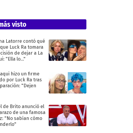
más visto
na Latorre contó qué
 que Luck Ra tomara
ecisión de dejar a La
i: "Ella lo..."
oaqui hizo un firme
do por Luck Ra tras
eparación: "Dejen
"
l de Brito anunció el
razo de una famosa
iz: "No sabían cómo
nderlo"