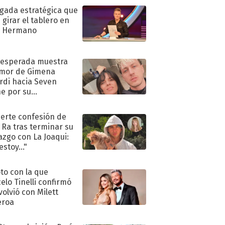
ugada estratégica que
 girar el tablero en
n Hermano
nesperada muestra
mor de Gimena
rdi hacia Seven
e por su
pleaños
uerte confesión de
 Ra tras terminar su
azgo con La Joaqui:
stoy..."
oto con la que
elo Tinelli confirmó
volvió con Milett
eroa