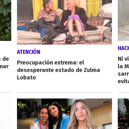
HAC
ATENCIÓN
a de
Ni v
Preocupación extrema: el
inar
la M
desesperante estado de Zulma
sarr
Lobato
evit