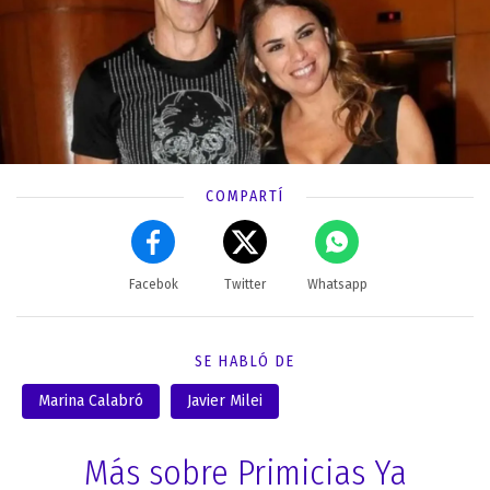
COMPARTÍ
Facebok
Twitter
Whatsapp
SE HABLÓ DE
Marina Calabró
Javier Milei
Más sobre Primicias Ya