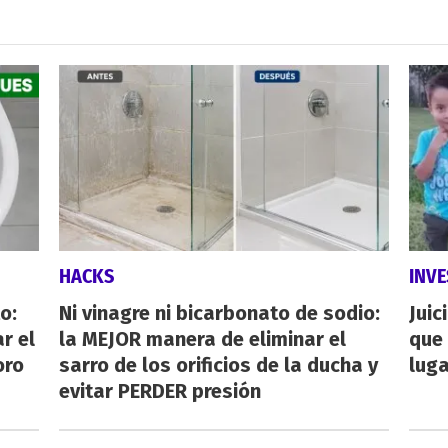
HACKS
INVE
o:
Ni vinagre ni bicarbonato de sodio:
Juic
r el
la MEJOR manera de eliminar el
que 
oro
sarro de los orificios de la ducha y
luga
evitar PERDER presión