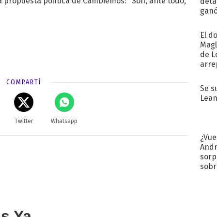
la propuesta política de Cambiemos: "Son, ante todo,
detal
ganó
próx
El d
Magl
de L
arre
COMPARTÍ
Se s
Lean
Twitter
Whatsapp
¿Vue
Andr
sorp
sobr
regr
as Ya