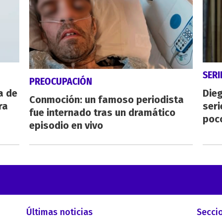
SERI
PREOCUPACIÓN
a de
Dieg
Conmoción: un famoso periodista
ra
seri
fue internado tras un dramático
poc
episodio en vivo
Últimas noticias
Secci