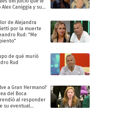
les del juicio que le
 Alex Caniggia y sus
imos pasos
olor de Alejandra
ietti por la muerte
eandro Rud: "Me
piento"
upo de qué murió
dro Rud
lve a Gran Hermano?
ea del Boca
rendió al responder
e su eventual
eso al reality