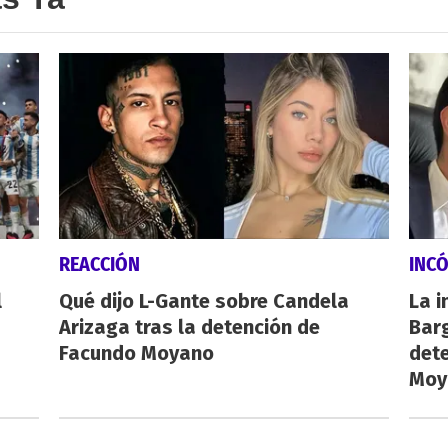
REACCIÓN
INC
l
Qué dijo L-Gante sobre Candela
La i
Arizaga tras la detención de
Barg
Facundo Moyano
dete
Moy