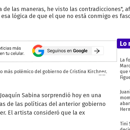
 de las maneras, he visto las contradicciones", 
 esa lógica de que el que no está conmigo es fas
Lo 
La f
Marc
que 
Figu
Juani
 Joaquín Sabina sorprendió hoy en una
mome
ias de las políticas del anterior gobierno
aba
Her
r. El artista consideró que la ex
recib
Tini
deci