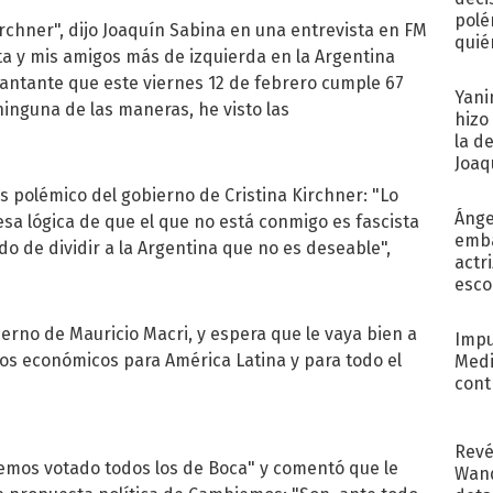
polé
Kirchner", dijo Joaquín Sabina en una entrevista en FM
quié
nta y mis amigos más de izquierda en la Argentina
afue
cantante que este viernes 12 de febrero cumple 67
Yani
ninguna de las maneras, he visto las
hizo
la d
Joaqu
ás polémico del gobierno de Cristina Kirchner: "Lo
Ánge
sa lógica de que el que no está conmigo es fascista
emba
o de dividir a la Argentina que no es deseable",
actr
esco
ierno de Mauricio Macri, y espera que le vaya bien a
Impu
os económicos para América Latina y para todo el
Medi
cont
Revé
emos votado todos los de Boca" y comentó que le
Wand