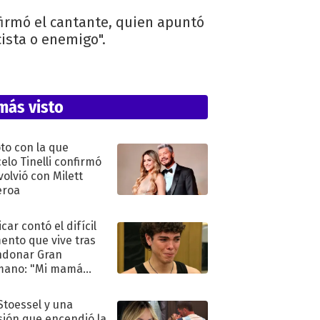
afirmó el cantante, quien apuntó
cista o enemigo".
más visto
oto con la que
elo Tinelli confirmó
volvió con Milett
eroa
car contó el difícil
nto que vive tras
ndonar Gran
mano: "Mi mamá
ió..."
 Stoessel y una
sión que encendió la