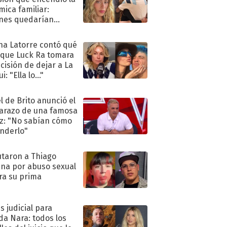
mica familiar:
nes quedarían
ra de su boda
na Latorre contó qué
 que Luck Ra tomara
ecisión de dejar a La
i: "Ella lo..."
l de Brito anunció el
razo de una famosa
iz: "No sabían cómo
nderlo"
taron a Thiago
na por abuso sexual
ra su prima
s judicial para
a Nara: todos los