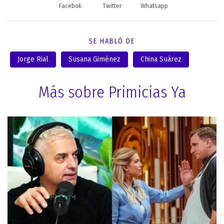
Facebok
Twitter
Whatsapp
SE HABLÓ DE
Jorge Rial
Susana Giménez
China Suárez
Más sobre Primicias Ya