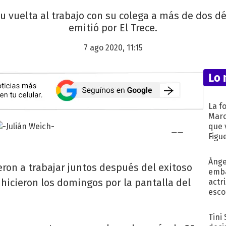
su vuelta al trabajo con su colega a más de dos dé
emitió por El Trece.
7 ago 2020, 11:15
Lo 
La f
Marc
que 
Figu
Ánge
eron a trabajar juntos después del exitoso
emba
hicieron los domingos por la pantalla del
actr
esco
Tini