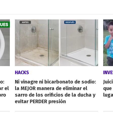
HACKS
INVE
o:
Ni vinagre ni bicarbonato de sodio:
Juic
r el
la MEJOR manera de eliminar el
que 
oro
sarro de los orificios de la ducha y
luga
evitar PERDER presión