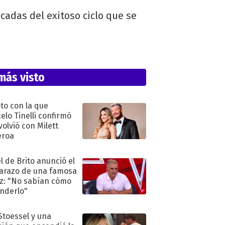
cadas del exitoso ciclo que se
más visto
oto con la que
elo Tinelli confirmó
volvió con Milett
eroa
l de Brito anunció el
razo de una famosa
iz: "No sabían cómo
nderlo"
 Stoessel y una