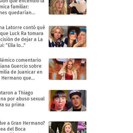
sión que encendió la
mica familiar:
nes quedarían
ra de su boda
na Latorre contó qué
 que Luck Ra tomara
ecisión de dejar a La
i: "Ella lo..."
olémico comentario
liana Guercio sobre
amilia de Juanicar en
n Hermano que
tó la furia en redes
taron a Thiago
na por abuso sexual
ra su prima
lve a Gran Hermano?
ea del Boca