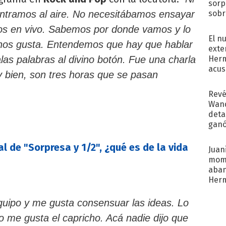
sorp
sobr
tramos al aire. No necesitábamos ensayar
regr
s en vivo. Sabemos por donde vamos y lo
El n
 nos gusta. Entendemos que hay que hablar
exte
Herm
las palabras al divino botón. Fue una charla
acus
y bien, son tres horas que se pasan
Pinc
"Tra
Revé
Wand
detal
ganó
próx
al de "Sorpresa y 1/2", ¿qué es de la vida
Juani
mome
aba
Her
recib
equipo y me gusta consensuar las ideas. Lo
No me gusta el capricho. Acá nadie dijo que