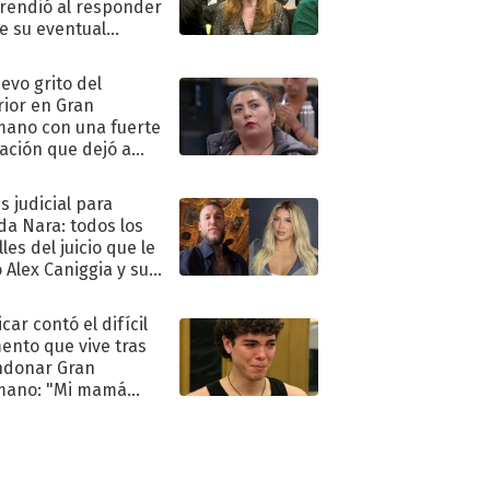
rendió al responder
e su eventual
eso al reality
uevo grito del
rior en Gran
ano con una fuerte
ación que dejó a
oya en shock:
idora"
s judicial para
a Nara: todos los
les del juicio que le
 Alex Caniggia y sus
imos pasos
car contó el difícil
nto que vive tras
ndonar Gran
mano: "Mi mamá
ió..."