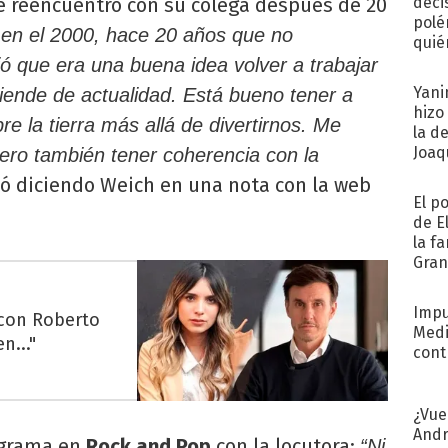
e reencuentro con su colega después de 20
deci
polé
 en el 2000, hace 20 años que no
quié
afue
 que era una buena idea volver a trabajar
Yani
tiende de actualidad. Está bueno tener a
hizo
re la tierra más allá de divertirnos. Me
la d
Joaqu
pero también tener coherencia con la
 diciendo Weich en una nota con la web
El p
de E
la f
Gra
desa
Impu
 con Roberto
Medi
n..."
cont
¿Vue
Andr
ograma en
Rock and Pop
con la locutora:
“Ni