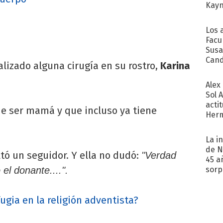
Kayn
cum
Los 
Facu
Susa
Cand
lizado alguna cirugía en su rostro,
Karina
de s
sent
Alex
Sol 
acti
de ser mamá y que incluso ya tiene
Herm
copa
La i
de N
tó un seguidor. Y ella no dudó:
"Verdad
45 a
el donante....".
sorp
náuse
fugia en la religión adventista?