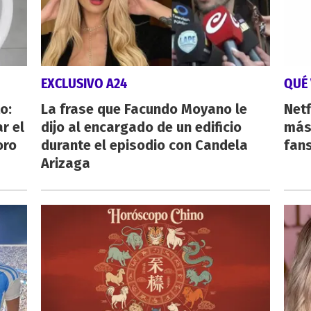
EXCLUSIVO A24
QUÉ 
o:
La frase que Facundo Moyano le
Netf
r el
dijo al encargado de un edificio
más 
oro
durante el episodio con Candela
fan
Arizaga