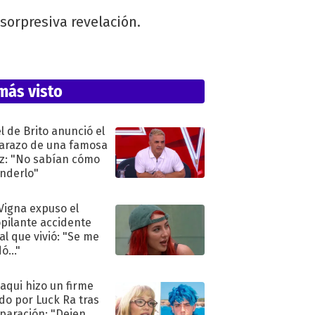
sorpresiva revelación.
más visto
l de Brito anunció el
razo de una famosa
iz: "No sabían cómo
nderlo"
 Vigna expuso el
pilante accidente
al que vivió: "Se me
ó..."
oaqui hizo un firme
do por Luck Ra tras
eparación: "Dejen