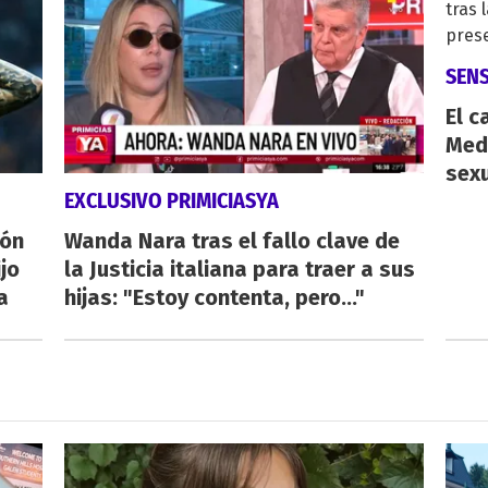
SENS
El c
Medi
sex
EXCLUSIVO PRIMICIASYA
ión
Wanda Nara tras el fallo clave de
ijo
la Justicia italiana para traer a sus
a
hijas: "Estoy contenta, pero..."