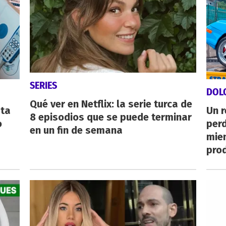
SERIES
DOL
Qué ver en Netflix: la serie turca de
sta
Un 
8 episodios que se puede terminar
o
perd
en un fin de semana
mie
pro