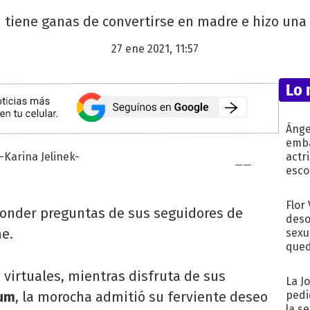
 tiene ganas de convertirse en madre e hizo una 
27 ene 2021, 11:57
Lo 
Ánge
emba
actr
esco
Flor
ponder preguntas de sus seguidores de
deso
he.
sexu
qued
 virtuales, mientras disfruta de sus
La J
um
, la morocha admitió su ferviente deseo
pedi
la s