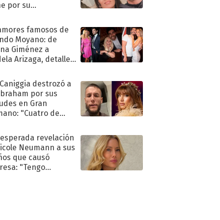
e por su
pleaños
amores famosos de
ndo Moyano: de
na Giménez a
ela Arizaga, detalles
u pasado
imental
 Caniggia destrozó a
Abraham por sus
tudes en Gran
ano: "Cuatro de
s infumable"
nesperada revelación
icole Neumann a sus
ños que causó
resa: "Tengo
as y..."