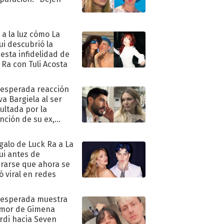
"
ó a la luz cómo La
ui descubrió la
esta infidelidad de
 Ra con Tuli Acosta
nesperada reacción
va Bargiela al ser
ultada por la
nción de su ex,
undo Moyano
egalo de Luck Ra a La
ui antes de
rarse que ahora se
ió viral en redes
nesperada muestra
mor de Gimena
rdi hacia Seven