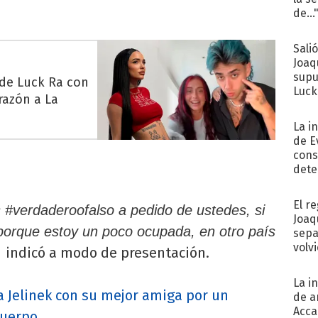
de...
Sali
Joaq
supu
 de Luck Ra con
Luck
razón a La
La i
de E
cons
dete
Fac
El r
s #verdaderoofalso a pedido de ustedes, si
Joaq
 porque estoy un poco ocupada, en otro país
sepa
volv
indicó a modo de presentación.
,
La i
a Jelinek con su mejor amiga por un
de a
Acca
cuerpo