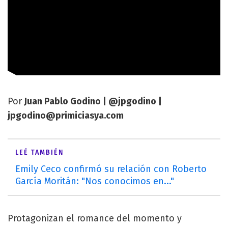
Por
Juan Pablo Godino | @jpgodino |
jpgodino@primiciasya.com
LEÉ TAMBIÉN
Emily Ceco confirmó su relación con Roberto
García Moritán: "Nos conocimos en..."
Protagonizan el romance del momento y