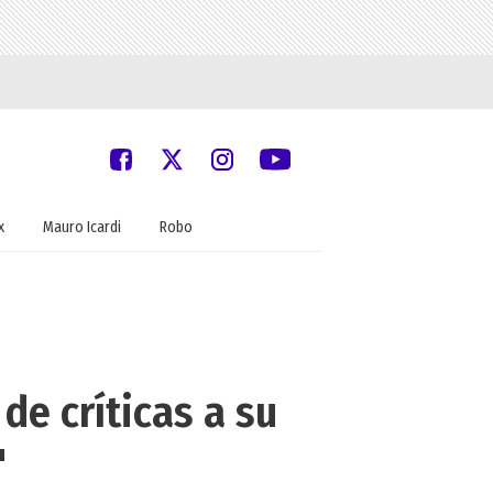
x
Mauro Icardi
Robo
de críticas a su
"