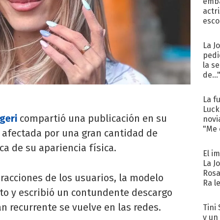
emba
actr
esco
La J
pedi
la s
de...
La f
Luck
geri
compartió una publicación en su
novi
"Me e
o afectada por una gran cantidad de
a de su apariencia física.
El i
La J
Rosa
eracciones de los usuarios, la modelo
Ra l
nto y escribió un contundente descargo
an recurrente se vuelve en las redes.
Tini 
y un