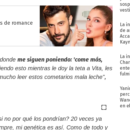
sosp
vest
es de romance
La i
de a
Acca
Kayn
cum
La i
me siguen poniendo: 'come más,
o donde
Char
iendo esto mientras le doy la teta a Vita, les
ente
fulm
,
mucho leer estos cometarios mala leche"
Her
Yani
perc
Wand
en e
toda
si no por qué los pondrían? 20 veces ya
empre, mi genética es así. Como de todo y