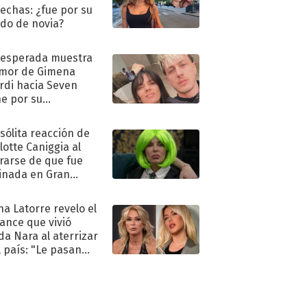
echas: ¿fue por su
ido de novia?
nesperada muestra
mor de Gimena
rdi hacia Seven
e por su
pleaños
nsólita reacción de
lotte Caniggia al
rarse de que fue
inada en Gran
mano
na Latorre revelo el
ance que vivió
a Nara al aterrizar
l país: "Le pasan
s"