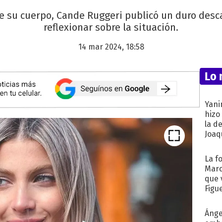
e su cuerpo, Cande Ruggeri publicó un duro desca
reflexionar sobre la situación.
14 mar 2024, 18:58
Lo 
Yani
hizo
la d
Joaqu
La f
Marc
que 
Figu
Ánge