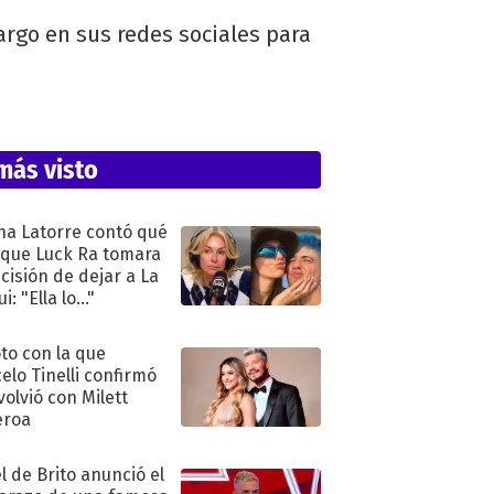
rgo en sus redes sociales para
más visto
na Latorre contó qué
 que Luck Ra tomara
ecisión de dejar a La
i: "Ella lo..."
oto con la que
elo Tinelli confirmó
volvió con Milett
eroa
l de Brito anunció el