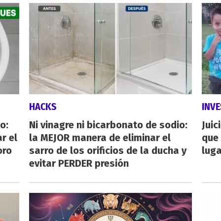
HACKS
INVE
o:
Ni vinagre ni bicarbonato de sodio:
Juic
r el
la MEJOR manera de eliminar el
que 
oro
sarro de los orificios de la ducha y
luga
evitar PERDER presión