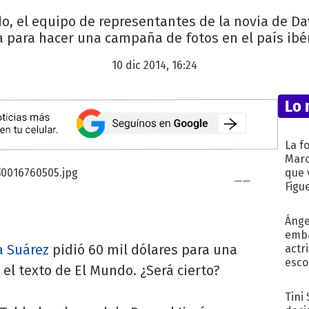
o, el equipo de representantes de la novia de Da
ra para hacer una campaña de fotos en el país ibér
10 dic 2014, 16:24
Lo 
La f
Marc
que 
Figu
Ánge
emba
a Suárez
pidió 60 mil dólares para una
actr
esco
s el texto de El Mundo. ¿Será cierto?
Tini