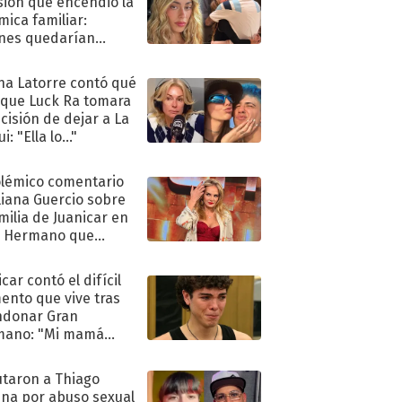
sión que encendió la
mica familiar:
nes quedarían
ra de su boda
na Latorre contó qué
 que Luck Ra tomara
ecisión de dejar a La
i: "Ella lo..."
olémico comentario
liana Guercio sobre
amilia de Juanicar en
n Hermano que
tó la furia en redes
car contó el difícil
nto que vive tras
ndonar Gran
mano: "Mi mamá
ió..."
taron a Thiago
na por abuso sexual