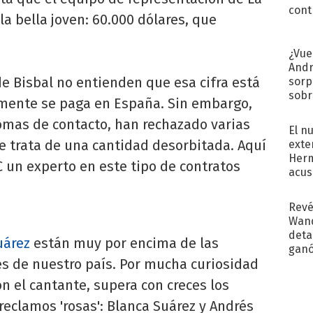
cont
la bella joven: 60.000 dólares, que
¿Vue
Andr
de Bisbal no entienden que esa cifra está
sorp
sobr
lmente se paga en España. Sin embargo,
regr
omas de contacto, han rechazado varias
El n
 trata de una cantidad desorbitada. Aquí
exte
Herm
C un experto en este tipo de contratos
acus
Pinc
"Tra
Revé
Wand
detal
uárez
están muy por encima de las
ganó
es de nuestro país. Por mucha curiosidad
próx
on el cantante, supera con creces los
reclamos 'rosas': Blanca Suárez y Andrés