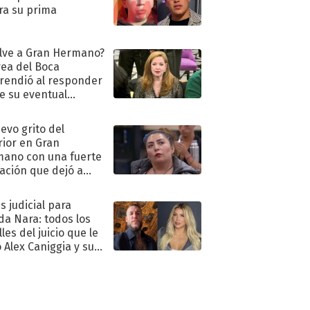
ra su prima
lve a Gran Hermano?
ea del Boca
rendió al responder
e su eventual
eso al reality
uevo grito del
rior en Gran
ano con una fuerte
ación que dejó a
oya en shock:
idora"
s judicial para
a Nara: todos los
les del juicio que le
 Alex Caniggia y sus
imos pasos