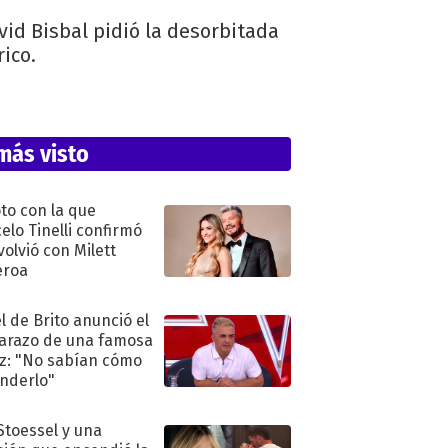
vid Bisbal pidió la desorbitada
ico.
más visto
oto con la que
elo Tinelli confirmó
volvió con Milett
eroa
l de Brito anunció el
razo de una famosa
iz: "No sabían cómo
nderlo"
 Stoessel y una