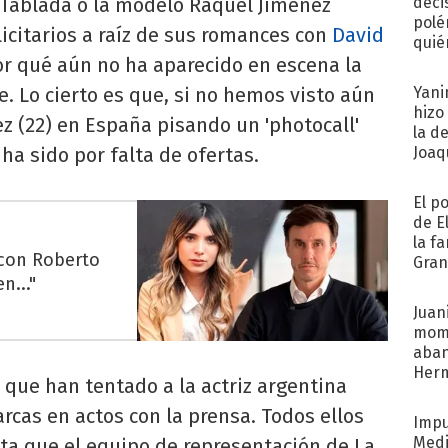
 Tablada o la modelo Raquel Jiménez
deci
polé
icitarios a raíz de sus romances con
David
quié
r qué aún no ha aparecido en escena la
afue
. Lo cierto es que, si no hemos visto aún
Yani
hizo
ez (22) en España pisando un 'photocall'
la d
ha sido por falta de ofertas.
Joaqu
El p
de E
la f
 con Roberto
Gra
n..."
desa
Juani
mome
aba
Her
 que han tentado a la actriz argentina
recib
cas en actos con la prensa. Todos ellos
Impu
Medi
a que el equipo de representación de La