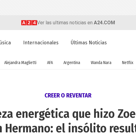
Ver las ultimas noticias en
A24.COM
úsica
Internacionales
Últimas Noticias
Alejandra Maglietti
AFA
Argentina
Wanda Nara
Netflix
CREER O REVENTAR
eza energética que hizo Zo
 Hermano: el insólito resu