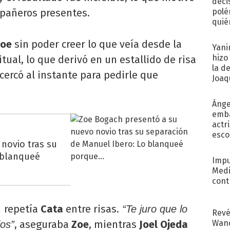
deci
mpañeros presentes.
polé
quié
afue
oe
sin poder creer lo que veía desde la
Yani
hizo
itual, lo que derivó en un estallido de risa
la d
cercó al instante para pedirle que
Joaqu
Ánge
emba
actr
esco
novio tras su
 blanqueé
Impu
Medi
cont
repetía
Cata
entre risas.
,
“Te juro que lo
Revé
Wand
, aseguraba
Zoe
, mientras
Joel Ojeda
ios”