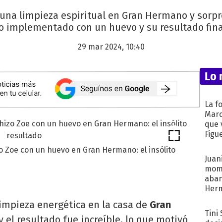
 una limpieza espiritual en Gran Hermano y sorp
 implementado con un huevo y su resultado final
29 mar 2024, 10:40
Lo 
La f
Marc
que 
Figu
zo Zoe con un huevo en Gran Hermano: el insólito
Juani
mome
aba
Her
recib
impieza energética en la casa de
Gran
Tini
y el resultado fue increíble, lo que motivó