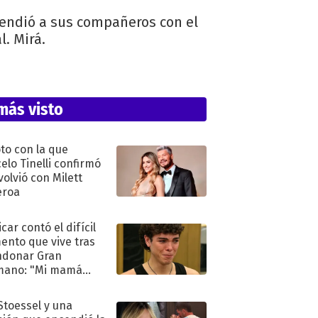
rendió a sus compañeros con el
. Mirá.
más visto
oto con la que
elo Tinelli confirmó
volvió con Milett
eroa
car contó el difícil
nto que vive tras
ndonar Gran
mano: "Mi mamá
ió..."
 Stoessel y una