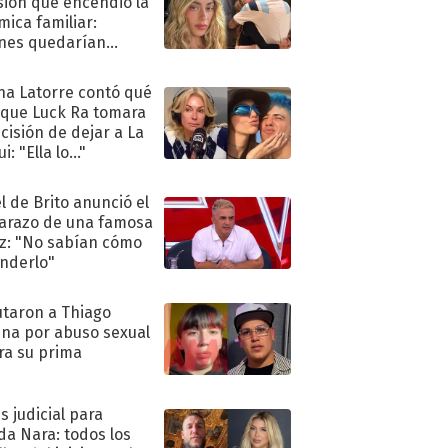
sión que encendió la
mica familiar:
nes quedarían
ra de su boda
na Latorre contó qué
 que Luck Ra tomara
ecisión de dejar a La
i: "Ella lo..."
l de Brito anunció el
razo de una famosa
iz: "No sabían cómo
nderlo"
taron a Thiago
na por abuso sexual
ra su prima
s judicial para
a Nara: todos los