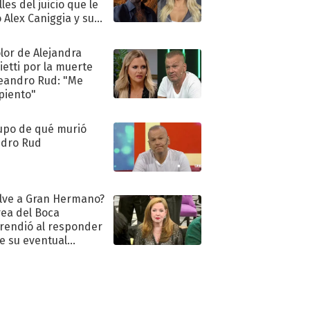
les del juicio que le
 Alex Caniggia y sus
imos pasos
olor de Alejandra
ietti por la muerte
eandro Rud: "Me
piento"
upo de qué murió
dro Rud
lve a Gran Hermano?
ea del Boca
rendió al responder
e su eventual
eso al reality