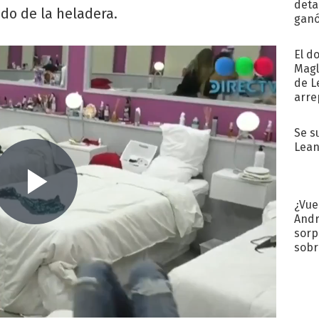
detal
do de la heladera.
ganó
próx
El d
Magl
de L
arre
Se s
Lean
¿Vue
Andr
sorp
sobr
regr