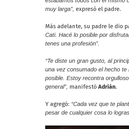
estábamos todos con el mismo o
expresó el padre.
muy larga”,
Más adelante, su padre le dio p
Cati. Hacé lo posible por disfru
tenes una profesión”.
“Te diste un gran gusto, al prin
una vez consumado el hecho te i
posible. Estoy recontra orgulloso
manifestó
Adrián
.
general”,
Y agregó:
“Cada vez que te plant
pesar de cualquier cosa lo logras.