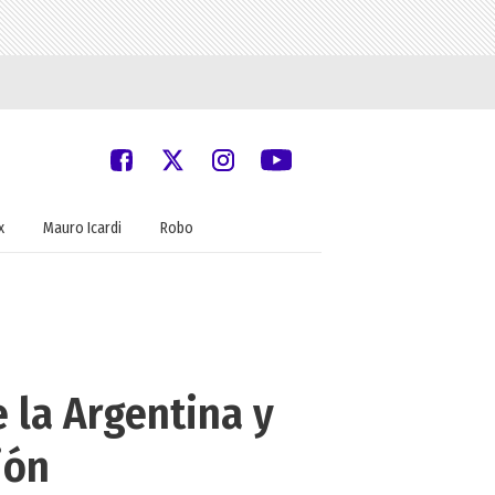
x
Mauro Icardi
Robo
e la Argentina y
ión