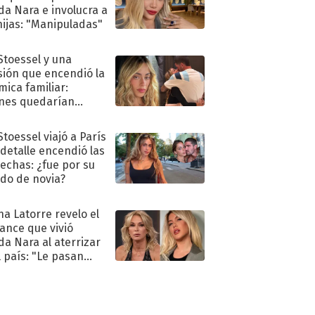
a Nara e involucra a
hijas: "Manipuladas"
 Stoessel y una
sión que encendió la
mica familiar:
nes quedarían
ra de su boda
Stoessel viajó a París
 detalle encendió las
echas: ¿fue por su
ido de novia?
na Latorre revelo el
ance que vivió
a Nara al aterrizar
l país: "Le pasan
s"