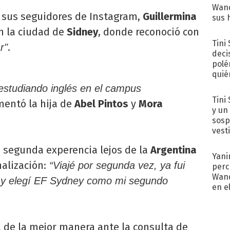
Wand
a sus seguidores de Instagram,
Guillermina
sus 
n la ciudad de
Sidney
, donde reconoció con
Tini
.
r"
deci
polé
quié
afue
estudiando inglés en el campus
Tini 
entó la hija de
Abel Pintos
y
Mora
y un
sosp
vest
u segunda experencia lejos de la
Argentina
Yani
alización:
“Viajé por segunda vez, ya fui
perc
Wand
 y elegí EF Sydney como mi segundo
en e
toda
 de la mejor manera ante la consulta de