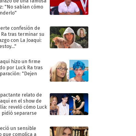
razo de una famosa
iz: "No sabían cómo
nderlo"
uerte confesión de
 Ra tras terminar su
azgo con La Joaqui:
stoy..."
oaqui hizo un firme
do por Luck Ra tras
eparación: "Dejen
"
mpactante relato de
oaqui en el show de
lía: reveló cómo Luck
e pidió separarse
eció un sensible
o que complica a