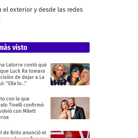
 el exterior y desde las redes
.
más visto
na Latorre contó qué
 que Luck Ra tomara
ecisión de dejar a La
i: "Ella lo..."
oto con la que
elo Tinelli confirmó
volvió con Milett
eroa
l de Brito anunció el