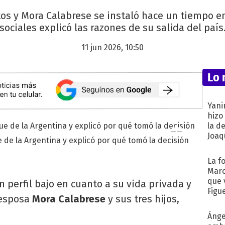
tos y Mora Calabrese se instaló hace un tiempo en
sociales explicó las razones de su salida del país
11 jun 2026, 10:50
Lo 
Yani
hizo
la d
Joaqu
e de la Argentina y explicó por qué tomó la decisión
La f
Marc
que 
perfil bajo en cuanto a su vida privada y
Figu
 esposa
Mora Calabrese
y sus tres hijos,
Ánge