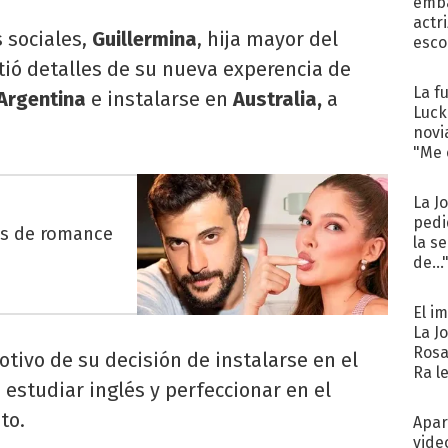
emba
actr
s sociales,
Guillermina
, hija mayor del
esco
tió detalles de su nueva experencia de
La f
Argentina
e instalarse en
Australia,
a
Luck
novi
"Me e
La J
pedi
es de romance
la s
de...
El i
La J
Rosa
otivo de su decisión de instalarse en el
Ra l
 estudiar inglés y perfeccionar en el
to.
Apar
vide