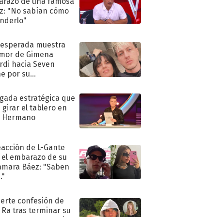
razo de una famosa
iz: "No sabían cómo
nderlo"
nesperada muestra
mor de Gimena
rdi hacia Seven
e por su
pleaños
ugada estratégica que
 girar el tablero en
n Hermano
eacción de L-Gante
 el embarazo de su
amara Báez: "Saben
."
uerte confesión de
 Ra tras terminar su