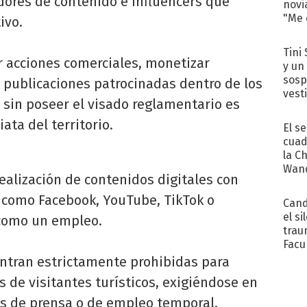
dores de contenido e influencers que
novi
"Me e
ivo.
Tini 
ar acciones comerciales, monetizar
y un
sosp
r publicaciones patrocinadas dentro de los
vest
s sin poseer el visado reglamentario es
ta del territorio.
El s
cuad
la C
Wand
realización de contenidos digitales con
exp
s como Facebook, YouTube, TikTok o
Cand
el si
 como un empleo.
trau
Facu
"Teng
entran estrictamente prohibidas para
s de visitantes turísticos, exigiéndose en
as de prensa o de empleo temporal.