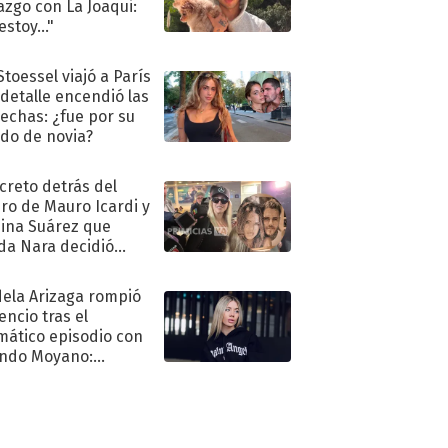
azgo con La Joaqui:
stoy..."
Stoessel viajó a París
 detalle encendió las
echas: ¿fue por su
ido de novia?
ecreto detrás del
ro de Mauro Icardi y
hina Suárez que
a Nara decidió
oner
ela Arizaga rompió
lencio tras el
mático episodio con
ndo Moyano:
o..."