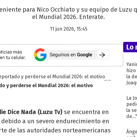
niente para Nico Occhiato y su equipo de Luzu qu
el Mundial 2026. Enterate.
11 jun 2026, 15:45
Lo 
Yani
hizo
la d
Joaqu
do y perderse el Mundial 2026: el motivo
La J
pedi
la s
ie Dice Nada (Luzu Tv)
se encuentra en
de...
 debido a un severo endurecimiento en
arte de las autoridades norteamericanas
Ánge