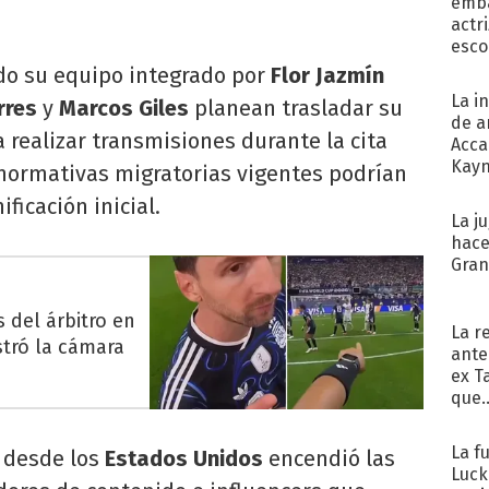
emba
actr
esco
do su equipo integrado por
Flor Jazmín
La i
rres
y
Marcos Giles
planean trasladar su
de a
a realizar transmisiones durante la cita
Acca
Kayn
 normativas migratorias vigentes podrían
cum
ficación inicial.
La j
hace
Gra
 del árbitro en
La r
stró la cámara
ante
ex T
que..
La f
l desde los
Estados Unidos
encendió las
Luck