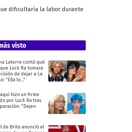
e dificultaría la labor durante
más visto
na Latorre contó qué
 que Luck Ra tomara
ecisión de dejar a La
i: "Ella lo..."
oaqui hizo un firme
do por Luck Ra tras
eparación: "Dejen
"
l de Brito anunció el