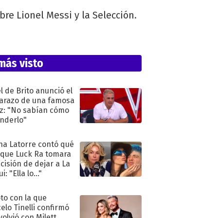
re Lionel Messi y la Selección.
más visto
l de Brito anunció el
razo de una famosa
iz: "No sabían cómo
nderlo"
na Latorre contó qué
 que Luck Ra tomara
ecisión de dejar a La
i: "Ella lo..."
oto con la que
elo Tinelli confirmó
volvió con Milett