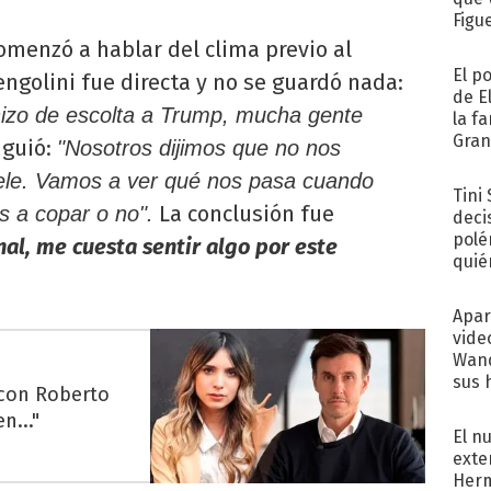
Figu
menzó a hablar del clima previo al
El p
ngolini fue directa y no se guardó nada:
de E
hizo de escolta a Trump, mucha gente
la f
Gra
iguió:
"Nosotros dijimos que no nos
desa
uele. Vamos a ver qué nos pasa cuando
Tini
La conclusión fue
s a copar o no".
deci
polé
nal, me cuesta sentir algo por este
quié
afue
Apar
vide
Wand
sus 
 con Roberto
n..."
El n
exte
Herm