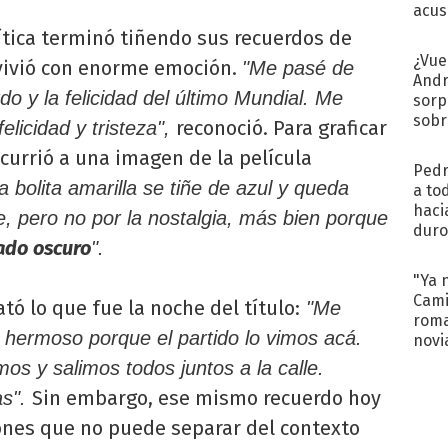
acus
Pinc
lítica terminó tiñendo sus recuerdos de
"Tra
¿Vue
vivió con enorme emoción.
"Me pasé de
Andr
do y la felicidad del último Mundial. Me
sorp
sobr
reconoció. Para graficar
licidad y tristeza",
regr
ecurrió a una imagen de la película
Pedr
 bolita amarilla se tiñe de azul y queda
a to
haci
e, pero no por la nostalgia, más bien porque
duro
ado oscuro
".
aco
tera
"Ya 
Cami
tó lo que fue la noche del título:
"Me
roma
 hermoso porque el partido lo vimos acá.
novi
decl
os y salimos todos juntos a la calle.
Sin embargo, ese mismo recuerdo hoy
as".
ones que no puede separar del contexto