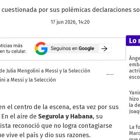
cuestionada por sus polémicas declaraciones sob
17 jun 2026, 14:20
Lo 
Ánge
emba
actr
esco
ini a Messi y la Selección
Yani
hizo
la d
en el centro de la escena, esta vez por sus
Joaqu
. En el aire de
Segurola y Habana
, su
ista reconoció que no logra contagiarse
La f
Marc
 vive el país y dio sus razones.
que 