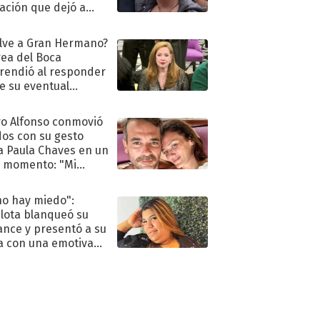
ación que dejó a
oya en shock:
idora"
lve a Gran Hermano?
ea del Boca
rendió al responder
e su eventual
eso al reality
o Alfonso conmovió
dos con su gesto
a Paula Chaves en un
 momento: "Mi
mpañante
péutico"
no hay miedo":
lota blanqueó su
nce y presentó a su
a con una emotiva
aración de amor