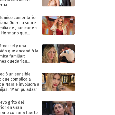
eroa
olémico comentario
liana Guercio sobre
amilia de Juanicar en
n Hermano que
tó la furia en redes
 Stoessel y una
sión que encendió la
mica familiar:
nes quedarían
ra de su boda
eció un sensible
o que complica a
a Nara e involucra a
hijas: "Manipuladas"
uevo grito del
rior en Gran
ano con una fuerte