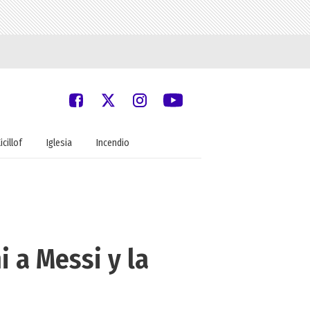
icillof
Iglesia
Incendio
i a Messi y la