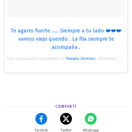
Te agarro fuerte .... .Siempre a tu lado ❤️❤️❤️
vamos viejo querido . La flia siempre te
acompaña .
Una publicación compartida de
Natalia Jimenez
(@jimenez_delseri) el
COMPARTÍ
Facebok
Twitter
Whatsapp